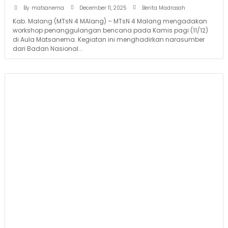
December 11, 2025
By
matsanema
Berita Madrasah
Kab. Malang (MTsN 4 MAlang) – MTsN 4 Malang mengadakan
workshop penanggulangan bencana pada Kamis pagi (11/12)
di Aula Matsanema. Kegiatan ini menghadirkan narasumber
dari Badan Nasional...