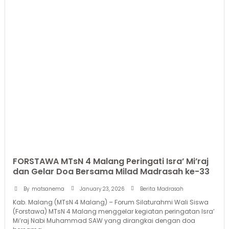
FORSTAWA MTsN 4 Malang Peringati Isra’ Mi’raj
dan Gelar Doa Bersama Milad Madrasah ke-33
January 23, 2026
By
matsanema
Berita Madrasah
Kab. Malang (MTsN 4 Malang) – Forum Silaturahmi Wali Siswa
(Forstawa) MTsN 4 Malang menggelar kegiatan peringatan Isra’
Mi’raj Nabi Muhammad SAW yang dirangkai dengan doa