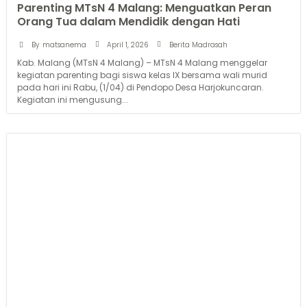
Parenting MTsN 4 Malang: Menguatkan Peran
Orang Tua dalam Mendidik dengan Hati
April 1, 2026
By
matsanema
Berita Madrasah
Kab. Malang (MTsN 4 Malang) – MTsN 4 Malang menggelar
kegiatan parenting bagi siswa kelas IX bersama wali murid
pada hari ini Rabu, (1/04) di Pendopo Desa Harjokuncaran.
Kegiatan ini mengusung...