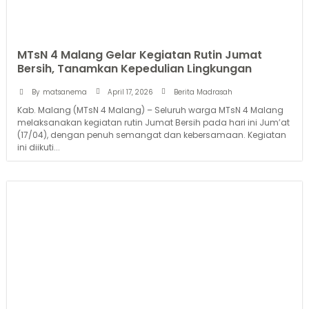
MTsN 4 Malang Gelar Kegiatan Rutin Jumat
Bersih, Tanamkan Kepedulian Lingkungan
April 17, 2026
By
matsanema
Berita Madrasah
Kab. Malang (MTsN 4 Malang) – Seluruh warga MTsN 4 Malang
melaksanakan kegiatan rutin Jumat Bersih pada hari ini Jum’at
(17/04), dengan penuh semangat dan kebersamaan. Kegiatan
ini diikuti...