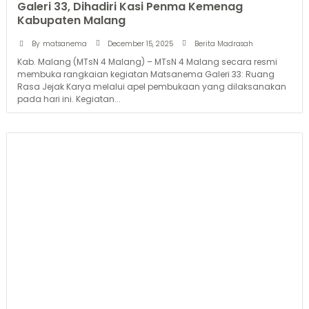
Galeri 33, Dihadiri Kasi Penma Kemenag
Kabupaten Malang
December 15, 2025
By
matsanema
Berita Madrasah
Kab. Malang (MTsN 4 Malang) – MTsN 4 Malang secara resmi
membuka rangkaian kegiatan Matsanema Galeri 33: Ruang
Rasa Jejak Karya melalui apel pembukaan yang dilaksanakan
pada hari ini. Kegiatan...