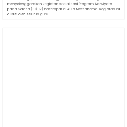
menyelenggarakan kegiatan sosialisasi Program Adiwiyata
pada Selasa (10/02) bertempat di Aula Matsanema. Kegiatan ini
diikuti oleh seluruh guru...