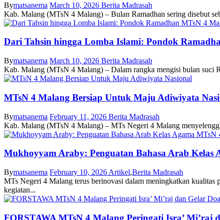
By
matsanema
March 10, 2026
Berita Madrasah
Kab. Malang (MTsN 4 Malang) – Bulan Ramadhan sering disebut seba
Dari Tahsin hingga Lomba Islami: Pondok Ramadha
By
matsanema
March 10, 2026
Berita Madrasah
Kab. Malang (MTsN 4 Malang) – Dalam rangka mengisi bulan suci R
MTsN 4 Malang Bersiap Untuk Maju Adiwiyata Nasi
By
matsanema
February 11, 2026
Berita Madrasah
Kab. Malang (MTsN 4 Malang) – MTs Negeri 4 Malang menyelenggarakan
Mukhoyyam Araby: Penguatan Bahasa Arab Kelas 
By
matsanema
February 10, 2026
Artikel
,
Berita Madrasah
MTs Negeri 4 Malang terus berinovasi dalam meningkatkan kualitas
kegiatan...
FORSTAWA MTsN 4 Malang Peringati Isra’ Mi’raj d