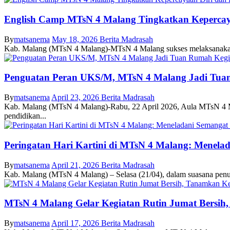
English Camp MTsN 4 Malang Tingkatkan Kepercay
By
matsanema
May 18, 2026
Berita Madrasah
Kab. Malang (MTsN 4 Malang)-MTsN 4 Malang sukses melaksanakan ke
Penguatan Peran UKS/M, MTsN 4 Malang Jadi Tua
By
matsanema
April 23, 2026
Berita Madrasah
Kab. Malang (MTsN 4 Malang)-Rabu, 22 April 2026, Aula MTsN 4 Ma
pendidikan...
Peringatan Hari Kartini di MTsN 4 Malang: Menel
By
matsanema
April 21, 2026
Berita Madrasah
Kab. Malang (MTsN 4 Malang) – Selasa (21/04), dalam suasana penuh
MTsN 4 Malang Gelar Kegiatan Rutin Jumat Bersi
By
matsanema
April 17, 2026
Berita Madrasah