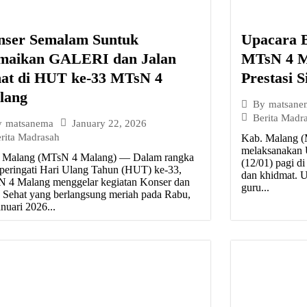
nser Semalam Suntuk
Upacara B
maikan GALERI dan Jalan
MTsN 4 Ma
hat di HUT ke-33 MTsN 4
Prestasi S
lang
By
matsane
Berita Madr
January 22, 2026
y
matsanema
rita Madrasah
Kab. Malang 
melaksanakan U
 Malang (MTsN 4 Malang) — Dalam rangka
(12/01) pagi d
eringati Hari Ulang Tahun (HUT) ke-33,
dan khidmat. Up
 4 Malang menggelar kegiatan Konser dan
guru...
n Sehat yang berlangsung meriah pada Rabu,
nuari 2026...