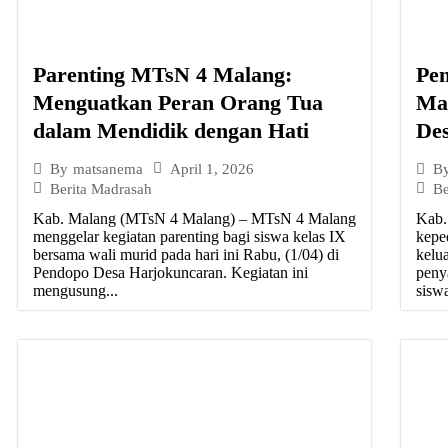
Parenting MTsN 4 Malang:
Pe
Menguatkan Peran Orang Tua
Ma
dalam Mendidik dengan Hati
De
April 1, 2026
By
matsanema
B
Berita Madrasah
Be
Kab. Malang (MTsN 4 Malang) – MTsN 4 Malang
Kab.
menggelar kegiatan parenting bagi siswa kelas IX
kepe
bersama wali murid pada hari ini Rabu, (1/04) di
kelu
Pendopo Desa Harjokuncaran. Kegiatan ini
peny
mengusung...
siswa