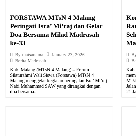
FORSTAWA MTsN 4 Malang
Ko
Peringati Isra’ Mi’raj dan Gelar
Ra
Doa Bersama Milad Madrasah
Se
ke-33
Ma
January 23, 2026
By
matsanema
B
Berita Madrasah
Be
Kab. Malang (MTsN 4 Malang) – Forum
Kab.
Silaturahmi Wali Siswa (Forstawa) MTsN 4
memp
Malang menggelar kegiatan peringatan Isra’ Mi’raj
MTsN
Nabi Muhammad SAW yang dirangkai dengan
Jala
doa bersama...
21 Ja