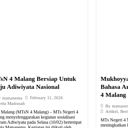
sN 4 Malang Bersiap Untuk
Mukhoyya
u Adiwiyata Nasional
Bahasa A
4 Malang 
February 11, 2026
y
matsanema
rita Madrasah
By
matsane
Artikel
,
Beri
 Malang (MTsN 4 Malang) – MTs Negeri 4
ng menyelenggarakan kegiatan sosialisasi
MTs Negeri 4 M
ram Adiwiyata pada Selasa (10/02) bertempat
meningkatkan k
ula Matsanema. Kegiatan ini diikuti oleh