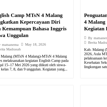
glish Camp MTsN 4 Malang
Penguata
gkatkan Kepercayaan Diri
4 Malang
n Kemampuan Bahasa Inggris
Kegiatan
swa Unggulan
By
matsane
Berita Madr
May 18, 2026
y
matsanema
rita Madrasah
Kab. Malang (
2026, Aula MT
 Malang (MTsN 4 Malang)-MTsN 4 Malang
pelaksanaan ke
es melaksanakan kegiatan English Camp pada
Kesehatan Sek
gal 15–17 Mei 2026 yang diikuti oleh siswa-
lingkungan sat
 kelas 7, 8, dan 9 unggulan. Kegiatan yang...