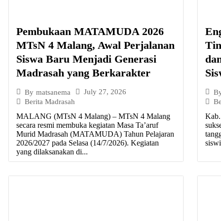
Pembukaan MATAMUDA 2026
En
MTsN 4 Malang, Awal Perjalanan
Tin
Siswa Baru Menjadi Generasi
da
Madrasah yang Berkarakter
Si
July 27, 2026
By
matsanema
B
Berita Madrasah
Be
MALANG (MTsN 4 Malang) – MTsN 4 Malang
Kab.
secara resmi membuka kegiatan Masa Ta’aruf
suks
Murid Madrasah (MATAMUDA) Tahun Pelajaran
tang
2026/2027 pada Selasa (14/7/2026). Kegiatan
siswi
yang dilaksanakan di...