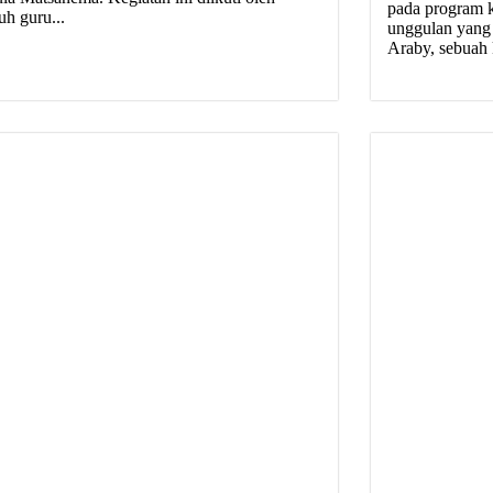
pada program k
uh guru...
unggulan yang
Araby, sebuah k