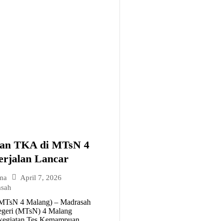
aan TKA di MTsN 4
rjalan Lancar
April 7, 2026
ma
asah
MTsN 4 Malang) – Madrasah
geri (MTsN) 4 Malang
kegiatan Tes Kemampuan