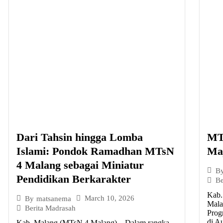
Dari Tahsin hingga Lomba
MT
Islami: Pondok Ramadhan MTsN
Maj
4 Malang sebagai Miniatur
B
Pendidikan Berkarakter
Be
Kab.
March 10, 2026
By
matsanema
Mala
Berita Madrasah
Prog
di A
Kab. Malang (MTsN 4 Malang) – Dalam rangka