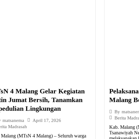
sN 4 Malang Gelar Kegiatan
Pelaksan
tin Jumat Bersih, Tanamkan
Malang Be
pedulian Lingkungan
By
matsane
Berita Madr
April 17, 2026
y
matsanema
rita Madrasah
Kab. Malang (
Tsanawiyah Ne
 Malang (MTsN 4 Malang) – Seluruh warga
melaksanakan 