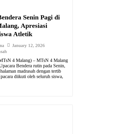
endera Senin Pagi di
lang, Apresiasi
iswa Atletik
January 12, 2026
ma
asah
(MTsN 4 Malang) – MTsN 4 Malang
pacara Bendera rutin pada Senin,
i halaman madrasah dengan tertib
acara diikuti oleh seluruh siswa,