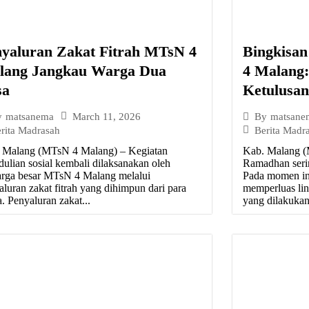
nyaluran Zakat Fitrah MTsN 4
Bingkisa
lang Jangkau Warga Dua
4 Malang
sa
Ketulusa
March 11, 2026
y
matsanema
By
matsane
rita Madrasah
Berita Madr
 Malang (MTsN 4 Malang) – Kegiatan
Kab. Malang (
dulian sosial kembali dilaksanakan oleh
Ramadhan serin
arga besar MTsN 4 Malang melalui
Pada momen in
aluran zakat fitrah yang dihimpun dari para
memperluas lin
. Penyaluran zakat...
yang dilakukan 