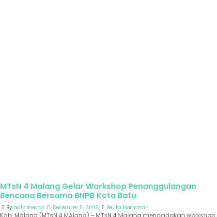
MTsN 4 Malang Gelar Workshop Penanggulangan
Bencana Bersama BNPB Kota Batu
By
matsanema
December 11, 2025
Berita Madrasah
Kab. Malang (MTsN 4 MAlang) – MTsN 4 Malang mengadakan workshop