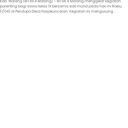
Kab. Malang (MTsN 4 Malang) – MTsN 4 Malang menggelar kegiatan
parenting bagi siswa kelas IX bersama wali murid pada hari ini Rabu,
(1/04) di Pendopo Desa Harjokuncaran. Kegiatan ini mengusung...