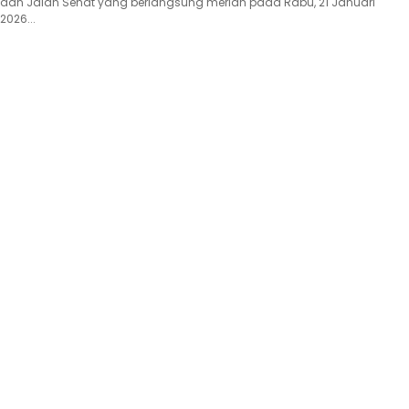
dan Jalan Sehat yang berlangsung meriah pada Rabu, 21 Januari
2026...