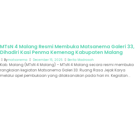
MTsN 4 Malang Resmi Membuka Matsanema Galeri 33,
Dihadiri Kasi Penma Kemenag Kabupaten Malang
By
matsanema
December 15, 2025
Berita Madrasah
Kab. Malang (MTsN 4 Malang) – MTsN 4 Malang secara resmi membuka
rangkaian kegiatan Matsanema Galeri 33: Ruang Rasa Jejak Karya
melalui apel pembukaan yang dilaksanakan pada hari ini. Kegiatan...