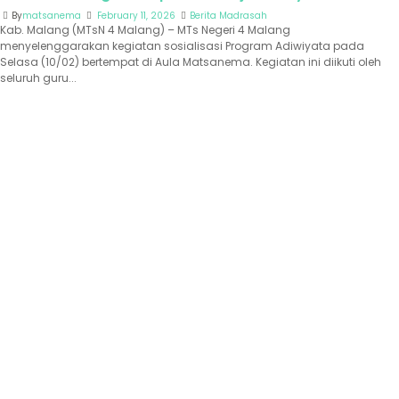
By
matsanema
February 11, 2026
Berita Madrasah
Kab. Malang (MTsN 4 Malang) – MTs Negeri 4 Malang
menyelenggarakan kegiatan sosialisasi Program Adiwiyata pada
Selasa (10/02) bertempat di Aula Matsanema. Kegiatan ini diikuti oleh
seluruh guru...