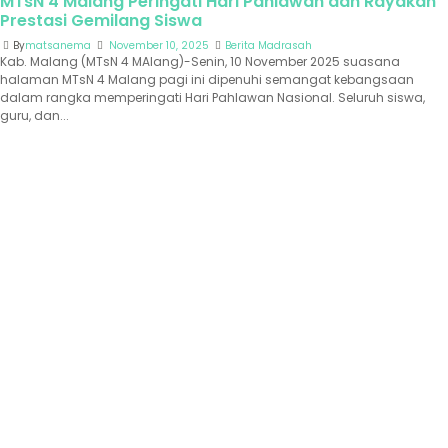
MTsN 4 Malang Peringati Hari Pahlawan dan Rayakan
Prestasi Gemilang Siswa
By
matsanema
November 10, 2025
Berita Madrasah
Kab. Malang (MTsN 4 MAlang)-Senin, 10 November 2025 suasana
halaman MTsN 4 Malang pagi ini dipenuhi semangat kebangsaan
dalam rangka memperingati Hari Pahlawan Nasional. Seluruh siswa,
guru, dan...