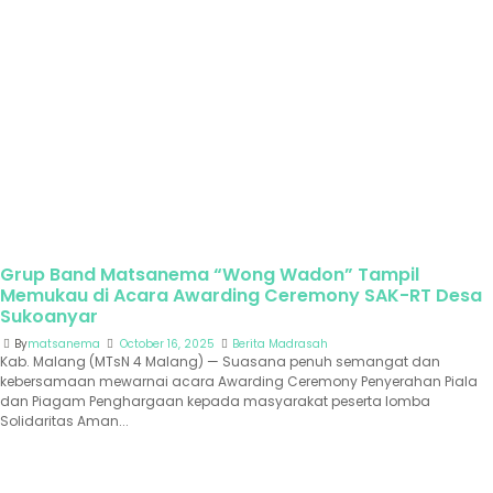
Grup Band Matsanema “Wong Wadon” Tampil
Memukau di Acara Awarding Ceremony SAK-RT Desa
Sukoanyar
By
matsanema
October 16, 2025
Berita Madrasah
Kab. Malang (MTsN 4 Malang) — Suasana penuh semangat dan
kebersamaan mewarnai acara Awarding Ceremony Penyerahan Piala
dan Piagam Penghargaan kepada masyarakat peserta lomba
Solidaritas Aman...