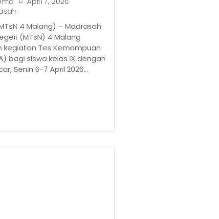
April 7, 2026
ema
rasah
(MTsN 4 Malang) – Madrasah
egeri (MTsN) 4 Malang
n kegiatan Tes Kemampuan
) bagi siswa kelas IX dengan
ar, Senin 6-7 April 2026...