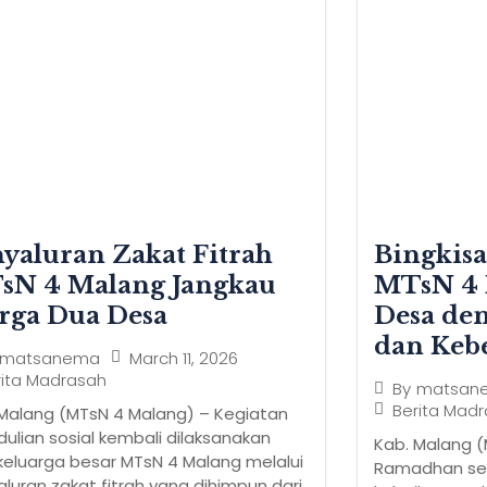
yaluran Zakat Fitrah
Bingkis
sN 4 Malang Jangkau
MTsN 4 
rga Dua Desa
Desa de
dan Keb
March 11, 2026
matsanema
rita Madrasah
By
matsan
Berita Mad
 Malang (MTsN 4 Malang) – Kegiatan
ulian sosial kembali dilaksanakan
Kab. Malang (
keluarga besar MTsN 4 Malang melalui
Ramadhan ser
luran zakat fitrah yang dihimpun dari