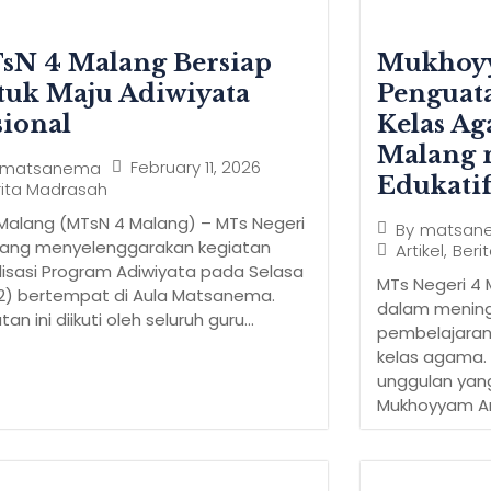
sN 4 Malang Bersiap
Mukhoyy
tuk Maju Adiwiyata
Penguat
ional
Kelas A
Malang 
February 11, 2026
matsanema
Edukati
rita Madrasah
 Malang (MTsN 4 Malang) – MTs Negeri
By
matsan
lang menyelenggarakan kegiatan
Artikel
,
Beri
lisasi Program Adiwiyata pada Selasa
MTs Negeri 4 
02) bertempat di Aula Matsanema.
dalam mening
tan ini diikuti oleh seluruh guru...
pembelajaran
kelas agama.
unggulan yan
Mukhoyyam Ara