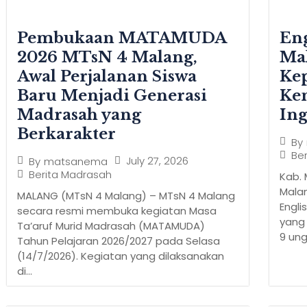
Pembukaan MATAMUDA
En
2026 MTsN 4 Malang,
Ma
Awal Perjalanan Siswa
Kep
Baru Menjadi Generasi
Ke
Madrasah yang
Ing
Berkarakter
By
Be
July 27, 2026
By
matsanema
Berita Madrasah
Kab.
Mala
MALANG (MTsN 4 Malang) – MTsN 4 Malang
Engli
secara resmi membuka kegiatan Masa
yang 
Ta’aruf Murid Madrasah (MATAMUDA)
9 ung
Tahun Pelajaran 2026/2027 pada Selasa
(14/7/2026). Kegiatan yang dilaksanakan
di...