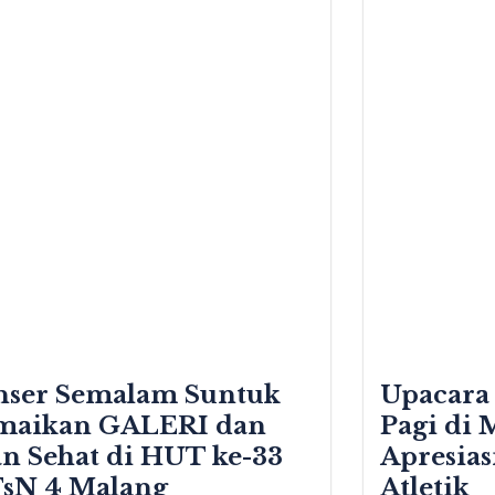
nser Semalam Suntuk
Upacara
maikan GALERI dan
Pagi di
an Sehat di HUT ke-33
Apresias
sN 4 Malang
Atletik