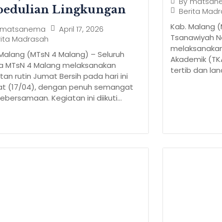
By
matsan
pedulian Lingkungan
Berita Mad
Kab. Malang 
April 17, 2026
matsanema
Tsanawiyah N
rita Madrasah
melaksanaka
Malang (MTsN 4 Malang) – Seluruh
Akademik (TKA
a MTsN 4 Malang melaksanakan
tertib dan lanc
tan rutin Jumat Bersih pada hari ini
at (17/04), dengan penuh semangat
ebersamaan. Kegiatan ini diikuti...