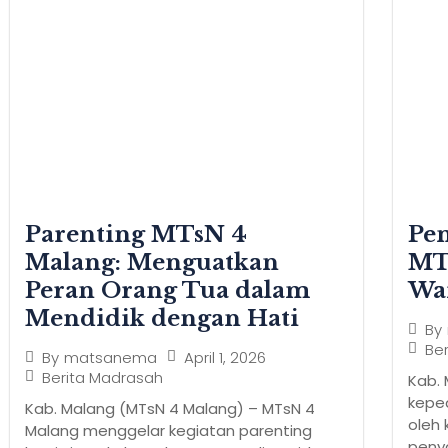
Parenting MTsN 4
Pen
Malang: Menguatkan
MT
Peran Orang Tua dalam
Wa
Mendidik dengan Hati
By
Be
April 1, 2026
By
matsanema
Berita Madrasah
Kab.
keped
Kab. Malang (MTsN 4 Malang) – MTsN 4
oleh 
Malang menggelar kegiatan parenting
penya