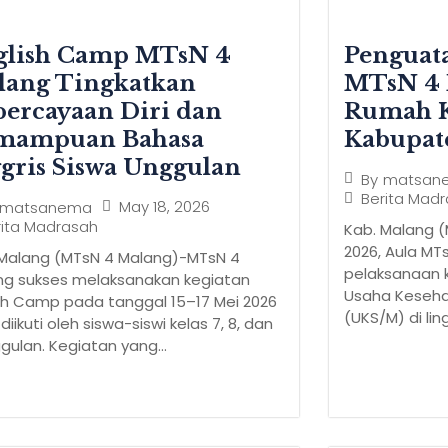
glish Camp MTsN 4
Penguat
lang Tingkatkan
MTsN 4 
ercayaan Diri dan
Rumah K
mampuan Bahasa
Kabupat
gris Siswa Unggulan
By
matsan
Berita Mad
May 18, 2026
matsanema
rita Madrasah
Kab. Malang (
2026, Aula MT
 Malang (MTsN 4 Malang)-MTsN 4
pelaksanaan 
ng sukses melaksanakan kegiatan
Usaha Keseha
sh Camp pada tanggal 15–17 Mei 2026
(UKS/M) di lin
diikuti oleh siswa-siswi kelas 7, 8, dan
gulan. Kegiatan yang...