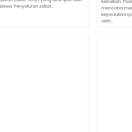
kebaikan. Pa
siswa. Penyaluran zakat...
mencoba memp
kepeduliannya.
oleh...