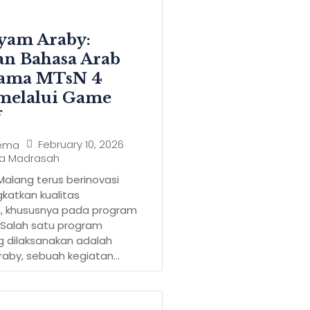
am Araby:
an Bahasa Arab
gama MTsN 4
melalui Game
f
February 10, 2026
ema
ta Madrasah
Malang terus berinovasi
katkan kualitas
, khususnya pada program
 Salah satu program
g dilaksanakan adalah
by, sebuah kegiatan...