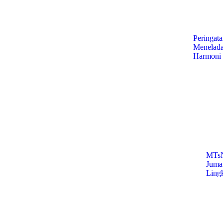
Peringat
Menelada
Harmoni
MTsN
Juma
Ling