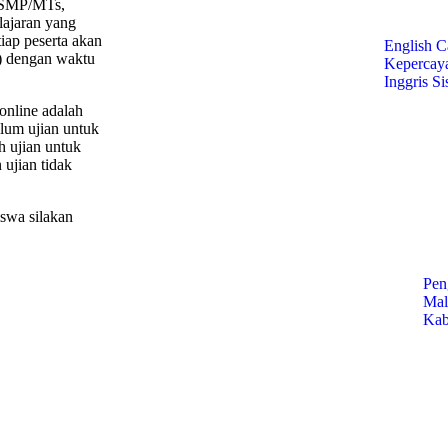
g SMP/MTs,
ajaran yang
iap peserta akan
English 
T) dengan waktu
Kepercay
Inggris S
nline adalah
lum ujian untuk
ah ujian untuk
ujian tidak
swa silakan
Pen
Mal
Kab