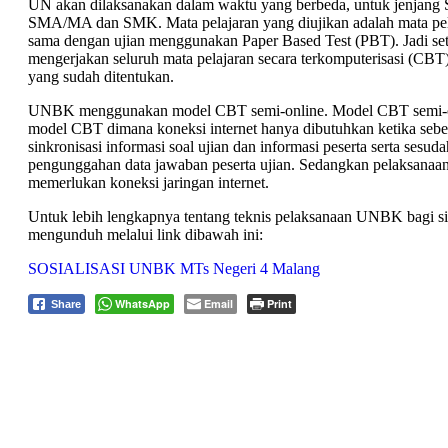
UN akan dilaksanakan dalam waktu yang berbeda, untuk jenjan
SMA/MA dan SMK. Mata pelajaran yang diujikan adalah mata pel
sama dengan ujian menggunakan Paper Based Test (PBT). Jadi set
mengerjakan seluruh mata pelajaran secara terkomputerisasi (CB
yang sudah ditentukan.
UNBK menggunakan model CBT semi-online. Model CBT semi-o
model CBT dimana koneksi internet hanya dibutuhkan ketika sebe
sinkronisasi informasi soal ujian dan informasi peserta serta sesud
pengunggahan data jawaban peserta ujian. Sedangkan pelaksanaan 
memerlukan koneksi jaringan internet.
Untuk lebih lengkapnya tentang teknis pelaksanaan UNBK bagi si
mengunduh melalui link dibawah ini:
SOSIALISASI UNBK MTs Negeri 4 Malang
WhatsApp
Email
Print
Share