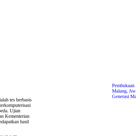
Pembukaa
Malang, Awa
Generasi Ma
lah tes berbasis
terkomputerisasi
beda. Ujian
gan Kementerian
dapatkan hasil