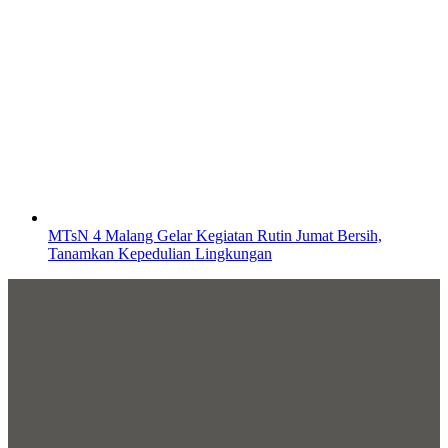
MTsN 4 Malang Gelar Kegiatan Rutin Jumat Bersih,
Tanamkan Kepedulian Lingkungan