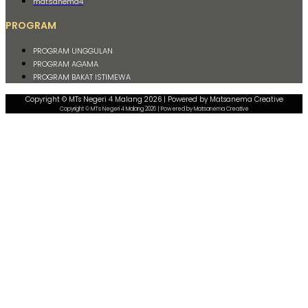
matsanema4
PROGRAM
PROGRAM UNGGULAN
PROGRAM AGAMA
PROGRAM BAKAT ISTIMEWA
Copyright © MTs Negeri 4 Malang 2026 | Powered by Matsanema Creative
Copyright © MTs Negeri 4 Malang 2026 | Powered by Matsanema Creative