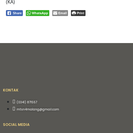
(KA)
WhatsApp
Email
Print
Share
KONTAK
(0341) 871557
mtsn4malang@gmail.com
SOCIAL MEDIA