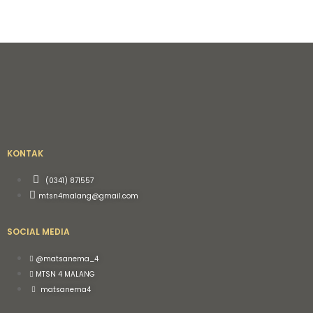
KONTAK
(0341) 871557
mtsn4malang@gmail.com
SOCIAL MEDIA
@matsanema_4
MTSN 4 MALANG
matsanema4