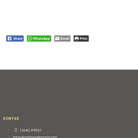
WhatsApp
Email
Print
Share
KONTAK
(0341) 871557
mtsn4malang@gmail.com