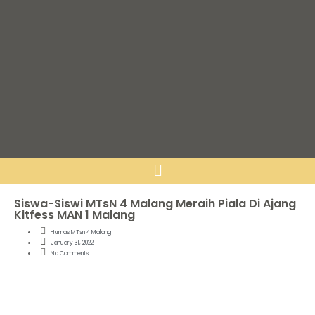
Siswa-Siswi MTsN 4 Malang Meraih Piala Di Ajang
Kitfess MAN 1 Malang
Humas MTsn 4 Malang
January 31, 2022
No Comments