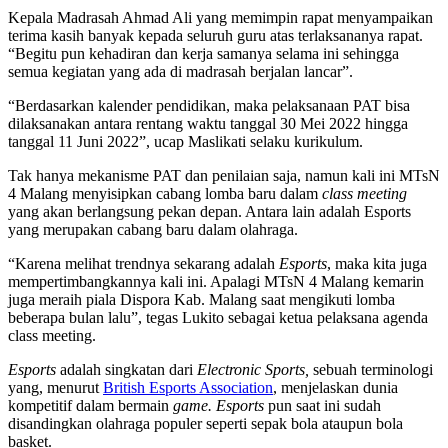
Kepala Madrasah Ahmad Ali yang memimpin rapat menyampaikan
terima kasih banyak kepada seluruh guru atas terlaksananya rapat.
“Begitu pun kehadiran dan kerja samanya selama ini sehingga
semua kegiatan yang ada di madrasah berjalan lancar”.
“Berdasarkan kalender pendidikan, maka pelaksanaan PAT bisa
dilaksanakan antara rentang waktu tanggal 30 Mei 2022 hingga
tanggal 11 Juni 2022”, ucap Maslikati selaku kurikulum.
Tak hanya mekanisme PAT dan penilaian saja, namun kali ini MTsN
4 Malang menyisipkan cabang lomba baru dalam
class meeting
yang akan berlangsung pekan depan. Antara lain adalah Esports
yang merupakan cabang baru dalam olahraga.
“Karena melihat trendnya sekarang adalah
Esports
, maka kita juga
mempertimbangkannya kali ini. Apalagi MTsN 4 Malang kemarin
juga meraih piala Dispora Kab. Malang saat mengikuti lomba
beberapa bulan lalu”, tegas Lukito sebagai ketua pelaksana agenda
class meeting.
Esports
adalah singkatan dari
Electronic Sports,
sebuah terminologi
yang, menurut
British Esports Association
, menjelaskan dunia
kompetitif dalam bermain
game. Esports
pun saat ini sudah
disandingkan olahraga populer seperti sepak bola ataupun bola
basket.