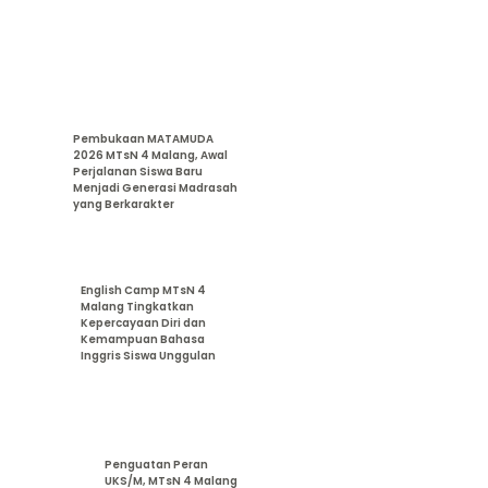
Pembukaan MATAMUDA
2026 MTsN 4 Malang, Awal
Perjalanan Siswa Baru
Menjadi Generasi Madrasah
yang Berkarakter
English Camp MTsN 4
Malang Tingkatkan
Kepercayaan Diri dan
Kemampuan Bahasa
Inggris Siswa Unggulan
Penguatan Peran
UKS/M, MTsN 4 Malang