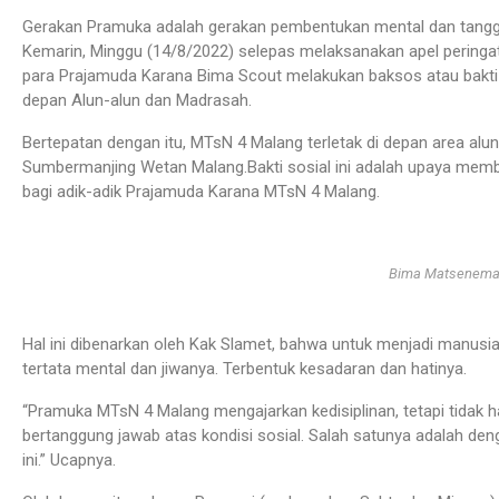
Gerakan Pramuka adalah gerakan pembentukan mental dan tanggu
Kemarin, Minggu (14/8/2022) selepas melaksanakan apel peringat
para Prajamuda Karana Bima Scout melakukan baksos atau bakti s
depan Alun-alun dan Madrasah.
Bertepatan dengan itu, MTsN 4 Malang terletak di depan area alu
Sumbermanjing Wetan Malang.Bakti sosial ini adalah upaya memb
bagi adik-adik Prajamuda Karana MTsN 4 Malang.
Bima Matsenem
Hal ini dibenarkan oleh Kak Slamet, bahwa untuk menjadi manusia
tertata mental dan jiwanya. Terbentuk kesadaran dan hatinya.
“Pramuka MTsN 4 Malang mengajarkan kedisiplinan, tetapi tidak h
bertanggung jawab atas kondisi sosial. Salah satunya adalah den
ini.” Ucapnya.