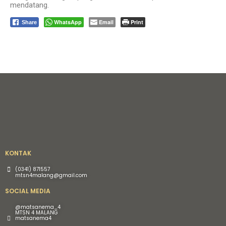
mendatang.
WhatsApp
Email
Print
Share
KONTAK
(0341) 871557
mtsn4malang@gmail.com
SOCIAL MEDIA
@matsanema_4
MTSN 4 MALANG
matsanema4