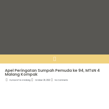
Apel Peringatan Sumpah Pemuda ke 94, MTsN 4
Malang Kompak
Humas MTsn 4 Malang
October 28, 2022
No Comments