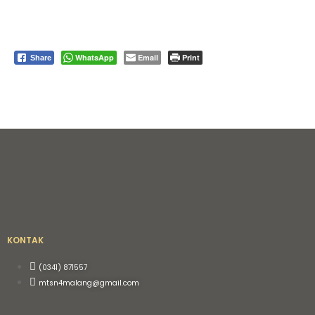
WhatsApp
Email
Print
Share
KONTAK
(0341) 871557
mtsn4malang@gmail.com