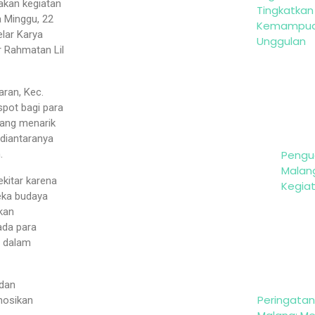
akan kegiatan
Tingkatkan
 Minggu, 22
Kemampuan
elar Karya
Unggulan
r Rahmatan Lil
aran, Kec.
spot bagi para
yang menarik
 diantaranya
Pengu
.
Malan
ekitar karena
Kegia
eka budaya
akan
ada para
n dalam
 dan
Peringatan 
mosikan