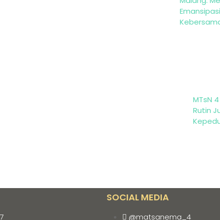
Malang: M
Emansipas
Kebersam
MTsN 4
Rutin 
Kepedu
SOCIAL MEDIA
57
@matsanema_4