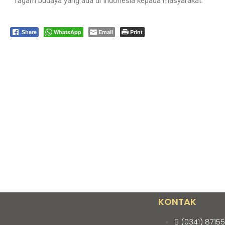
ragam budaya yang ada di Indonesia kepada masyarakat.
WhatsApp
Email
Print
Share
KONTAK
(0341) 8715