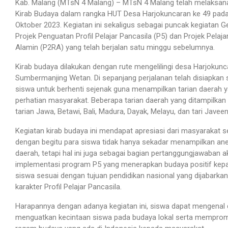
Kab. Malang (MTsN 4 Malang) – MTsN 4 Malang telah melaksan
Kirab Budaya dalam rangka HUT Desa Harjokuncaran ke 49 pada
Oktober 2023. Kegiatan ini sekaligus sebagai puncak kegiatan G
Projek Penguatan Profil Pelajar Pancasila (P5) dan Projek Pelaja
Alamin (P2RA) yang telah berjalan satu minggu sebelumnya.
Kirab budaya dilakukan dengan rute mengelilingi desa Harjokunc
Sumbermanjing Wetan. Di sepanjang perjalanan telah disiapkan 
siswa untuk berhenti sejenak guna menampilkan tarian daerah 
perhatian masyarakat. Beberapa tarian daerah yang ditampilkan
tarian Jawa, Betawi, Bali, Madura, Dayak, Melayu, dan tari Javeen
Kegiatan kirab budaya ini mendapat apresiasi dari masyarakat s
dengan begitu para siswa tidak hanya sekadar menampilkan an
daerah, tetapi hal ini juga sebagai bagian pertanggungjawaban 
implementasi program P5 yang menerapkan budaya positif kep
siswa sesuai dengan tujuan pendidikan nasional yang dijabarka
karakter Profil Pelajar Pancasila.
Harapannya dengan adanya kegiatan ini, siswa dapat mengenal
menguatkan kecintaan siswa pada budaya lokal serta mempro