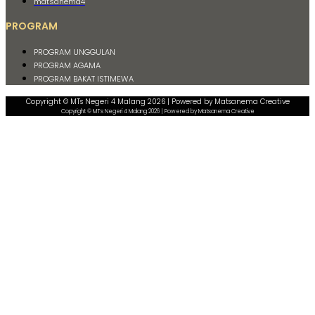
matsanema4
PROGRAM
PROGRAM UNGGULAN
PROGRAM AGAMA
PROGRAM BAKAT ISTIMEWA
Copyright © MTs Negeri 4 Malang 2026 | Powered by Matsanema Creative
Copyright © MTs Negeri 4 Malang 2026 | Powered by Matsanema Creative