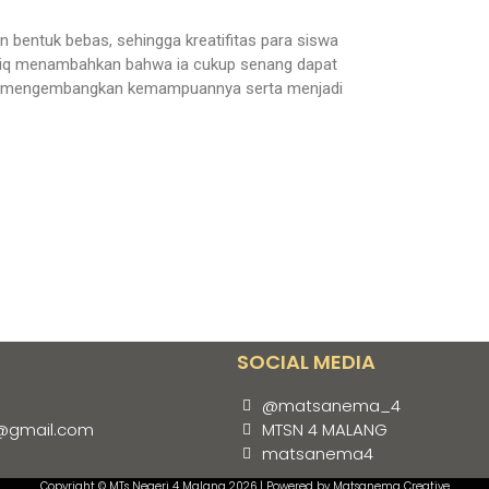
 bentuk bebas, sehingga kreatifitas para siswa
idiq menambahkan bahwa ia cukup senang dapat
apat mengembangkan kemampuannya serta menjadi
SOCIAL MEDIA
@matsanema_4
@gmail.com
MTSN 4 MALANG
matsanema4
Copyright © MTs Negeri 4 Malang 2026 | Powered by Matsanema Creative