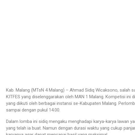
Kab. Malang (MTsN 4 Malang) – Ahmad Sidiq Wicaksono, salah sa
KITFES yang diselenggarakan oleh MAN 1 Malang. Kompetisi ini 
yang diikuti oleh berbagai instansi se-Kabupaten Malang. Perlomba
sampai dengan pukul 14.00.
Dalam lomba ini sidiq mengaku menghadapi karya-karya lawan yan
yang telah ia buat. Namun dengan durasi waktu yang cukup panj
karyanya agar dapat mencapai hasil yang maksimal.