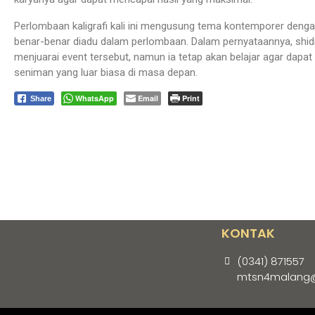
Perlombaan kaligrafi kali ini mengusung tema kontemporer dengan
benar-benar diadu dalam perlombaan. Dalam pernyataannya, sh
menjuarai event tersebut, namun ia tetap akan belajar agar d
seniman yang luar biasa di masa depan.
WhatsApp
Email
Print
Share
KONTAK
(0341) 871557
mtsn4malang