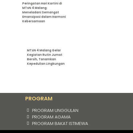
Peringatan Hari Kartini di
MTsN 4 Malang:
Meneladani Semangat
Emansipasi dalam Harmoni
Kebersamaan
MTsN 4 Malang Gelar
Kegiatan Rutin Jumat
Bersih, Tanamkan
Kepedulian Lingkungan
PROGRAM
PROGRAM UNGGULAN
PROGRAM AGAMA
PROGRAM BAKAT ISTIMEWA