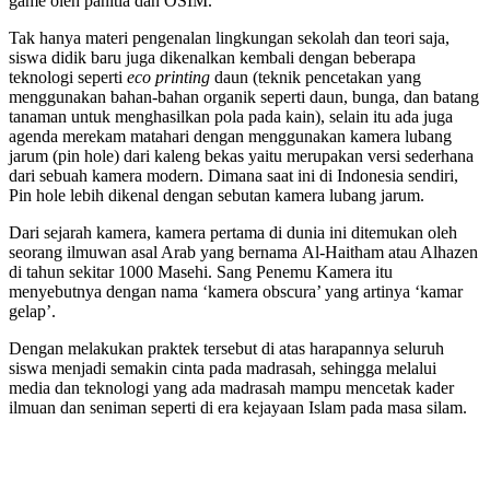
game oleh panitia dan OSIM.
Tak hanya materi pengenalan lingkungan sekolah dan teori saja,
siswa didik baru juga dikenalkan kembali dengan beberapa
teknologi seperti
eco printing
daun (teknik pencetakan yang
menggunakan bahan-bahan organik seperti daun, bunga, dan batang
tanaman untuk menghasilkan pola pada kain), selain itu ada juga
agenda merekam matahari dengan menggunakan kamera lubang
jarum (pin hole) dari kaleng bekas yaitu merupakan versi sederhana
dari sebuah kamera modern. Dimana saat ini di Indonesia sendiri,
Pin hole lebih dikenal dengan sebutan kamera lubang jarum.
Dari sejarah kamera, kamera pertama di dunia ini ditemukan oleh
seorang ilmuwan asal Arab yang bernama Al-Haitham atau Alhazen
di tahun sekitar 1000 Masehi. Sang Penemu Kamera itu
menyebutnya dengan nama ‘kamera obscura’ yang artinya ‘kamar
gelap’.
Dengan melakukan praktek tersebut di atas harapannya seluruh
siswa menjadi semakin cinta pada madrasah, sehingga melalui
media dan teknologi yang ada madrasah mampu mencetak kader
ilmuan dan seniman seperti di era kejayaan Islam pada masa silam.