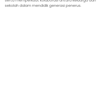
serta memperkuat kolaborasi antara keluarga dan
sekolah dalam mendidik generasi penerus.