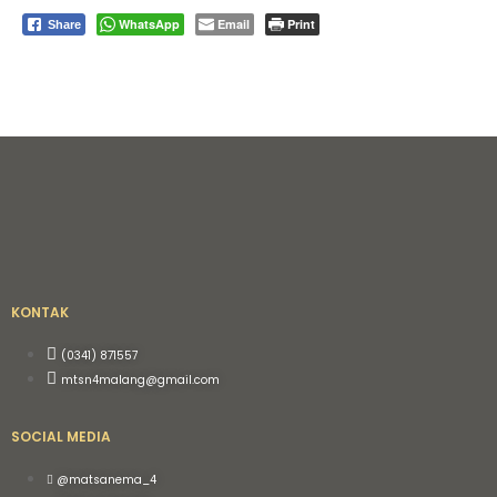
WhatsApp
Email
Print
Share
KONTAK
(0341) 871557
mtsn4malang@gmail.com
SOCIAL MEDIA
@matsanema_4