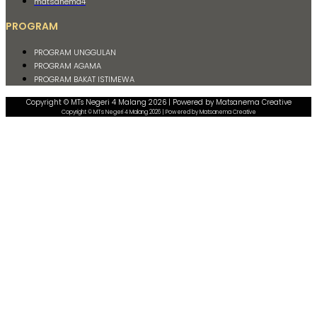
matsanema4
PROGRAM
PROGRAM UNGGULAN
PROGRAM AGAMA
PROGRAM BAKAT ISTIMEWA
Copyright © MTs Negeri 4 Malang 2026 | Powered by Matsanema Creative
Copyright © MTs Negeri 4 Malang 2026 | Powered by Matsanema Creative