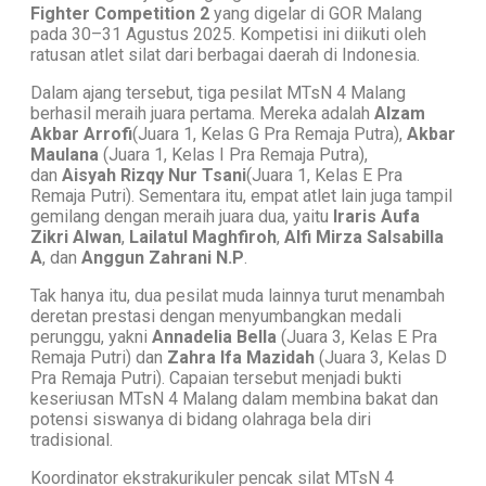
Fighter Competition 2
yang digelar di GOR Malang
pada 30–31 Agustus 2025. Kompetisi ini diikuti oleh
ratusan atlet silat dari berbagai daerah di Indonesia.
Dalam ajang tersebut, tiga pesilat MTsN 4 Malang
berhasil meraih juara pertama. Mereka adalah
Alzam
Akbar Arrofi
(Juara 1, Kelas G Pra Remaja Putra),
Akbar
Maulana
(Juara 1, Kelas I Pra Remaja Putra),
dan
Aisyah Rizqy Nur Tsani
(Juara 1, Kelas E Pra
Remaja Putri). Sementara itu, empat atlet lain juga tampil
gemilang dengan meraih juara dua, yaitu
Iraris Aufa
Zikri Alwan
,
Lailatul Maghfiroh
,
Alfi Mirza Salsabilla
A
, dan
Anggun Zahrani N.P
.
Tak hanya itu, dua pesilat muda lainnya turut menambah
deretan prestasi dengan menyumbangkan medali
perunggu, yakni
Annadelia Bella
(Juara 3, Kelas E Pra
Remaja Putri) dan
Zahra Ifa Mazidah
(Juara 3, Kelas D
Pra Remaja Putri). Capaian tersebut menjadi bukti
keseriusan MTsN 4 Malang dalam membina bakat dan
potensi siswanya di bidang olahraga bela diri
tradisional.
Koordinator ekstrakurikuler pencak silat MTsN 4