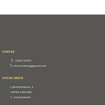
KONTAK
(0341) 871557
mtsn4malang@gmail.com
SOCIAL MEDIA
@matsanema_4
MTSN 4 MALANG
matsanema4