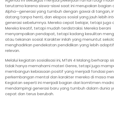
Agenda ini sekaligus menjadi pekerjaan rumah bagi madr
terutama karena siswa-siswi saat ini merupakan bagian d
Alpha—generasi yang tumbuh dengan gawai di tangan, i
datang tanpa henti, dan ekspos sosial yang jauh lebih in
generasi sebelumnya. Mereka cepat belajar, tetapi juga 
Mereka kreatif, tetapi mudah terdistraksi. Mereka berani
menyampaikan pendapat, tetapi kadang kesulitan meng
atau tekanan sosial. Karakter inilah yang menuntut sekol
menghadirkan pendekatan pendidikan yang lebih adaptif
relevan.
Melalui kegiatan sosialisasi ini, MTsN 4 Malang berharap s
tidak hanya memahami materi Genre, tetapi juga mamp
membangun kebiasaan positif yang menjadi fondasi pen
perkembangan mental dan karakter mereka di masa me
Kegiatan seperti ini menjadi bagian dari komitmen madr
mendampingi generasi baru yang tumbuh dalam dunia y
cepat dan terus berubah.