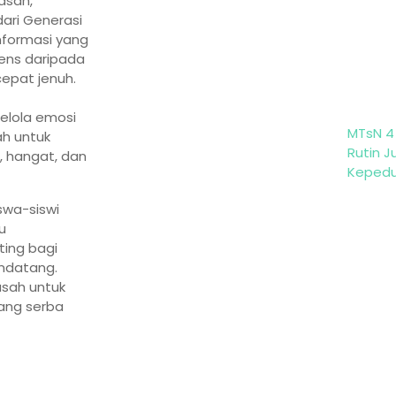
asah,
ari Generasi
nformasi yang
tens daripada
cepat jenuh.
elola emosi
MTsN 4
ah untuk
Rutin 
, hangat, dan
Kepedu
iswa-siswi
u
ting bagi
ndatang.
asah untuk
ang serba