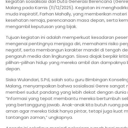
kegiatan sosialisasi dari Duta Generasi Berencana (Gen
Malang pada Kamis (11/12/2025). Kegiatan ini menghadir
muda inspiratif, Farhan Mahally, yang memberikan materi
kesehatan remaja, perencanaan masa depan, serta k
mengambil keputusan yang bijak.
Tujuan kegiatan ini adalah memperkuat kesadaran pesert
mengenai pentingnya menjaga diri, memahami risiko per
negatif, serta membangun karakter mandiri di tengah d
pengaruh media dan lingkungan. Siswa diajak berpikir krit
pilihan-pilihan hidup yang mereka ambil dan dampaknya
depan.
Siska Wulandari, S.Pd, salah satu guru Bimbingan Konseli
Malang, menyampaikan bahwa sosialisasi Genre sanga
memberi sudut pandang yang lebih dekat dengan dunia 
“Informasi yang tepat membantu mereka bertumbuh seb
yang bertanggung jawab. Anak-anak kita butuh ruang p
aman agar mereka tidak hanya pintar, tetapi juga kuat
tantangan zaman,” ungkapnya.