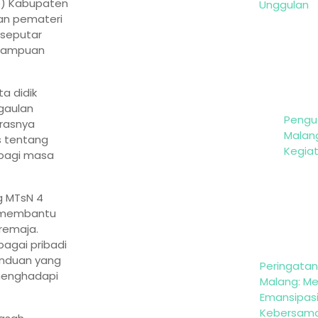
re) Kabupaten
Unggulan
kan pemateri
 seputar
emampuan
a didik
gaulan
Pengu
erasnya
Malan
is tentang
Kegia
 bagi masa
ng MTsN 4
t membantu
remaja.
agai pribadi
anduan yang
Peringatan 
 menghadapi
Malang: M
Emansipas
Kebersam