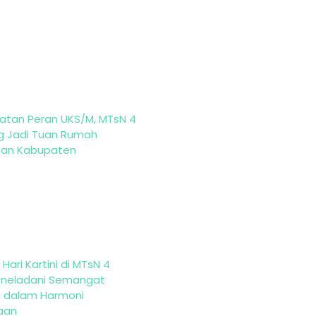
atan Peran UKS/M, MTsN 4
g Jadi Tuan Rumah
tan Kabupaten
Hari Kartini di MTsN 4
eneladani Semangat
i dalam Harmoni
aan