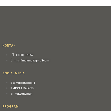
KONTAK
(0341) 871557
mtsn4malang@gmail.com
SOCIAL MEDIA
@matsanema_4
MTSN 4 MALANG
matsanema4
PROGRAM