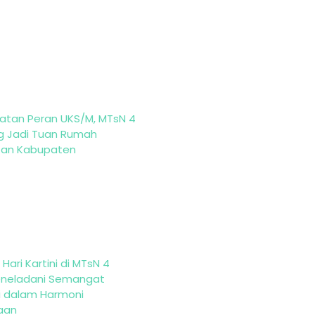
atan Peran UKS/M, MTsN 4
g Jadi Tuan Rumah
tan Kabupaten
Hari Kartini di MTsN 4
eneladani Semangat
i dalam Harmoni
aan