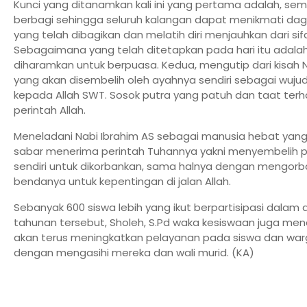
Kunci yang ditanamkan kali ini yang pertama adalah, se
berbagi sehingga seluruh kalangan dapat menikmati dag
yang telah dibagikan dan melatih diri menjauhkan dari sifat
Sebagaimana yang telah ditetapkan pada hari itu adalah
diharamkan untuk berpuasa. Kedua, mengutip dari kisah N
yang akan disembelih oleh ayahnya sendiri sebagai wujud
kepada Allah SWT. Sosok putra yang patuh dan taat ter
perintah Allah.
Meneladani Nabi Ibrahim AS sebagai manusia hebat yan
sabar menerima perintah Tuhannya yakni menyembelih 
sendiri untuk dikorbankan, sama halnya dengan mengorb
bendanya untuk kepentingan di jalan Allah.
Sebanyak 600 siswa lebih yang ikut berpartisipasi dalam
tahunan tersebut, Sholeh, S.Pd waka kesiswaan juga m
akan terus meningkatkan pelayanan pada siswa dan wa
dengan mengasihi mereka dan wali murid. (KA)