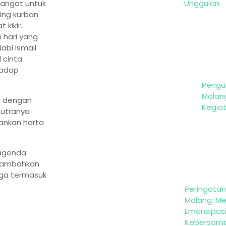
mangat untuk
Unggulan
ing kurban
 kikir.
 hari yang
abi Ismail
 cinta
hadap
Pengu
Malan
g dengan
Kegia
putranya
ankan harta
 agenda
enambahkan
rga termasuk
Peringatan 
Malang: M
Emansipas
Kebersam