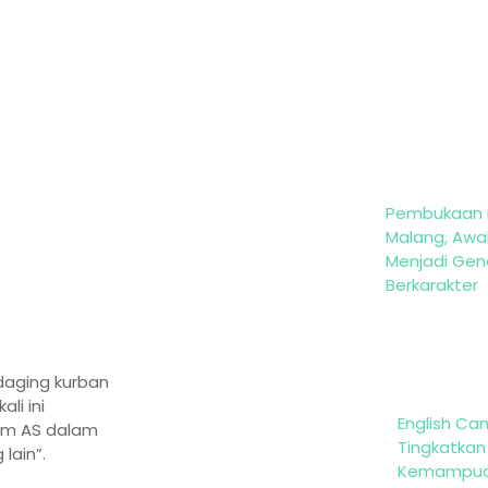
Pembukaan 
Malang, Awal
Menjadi Gen
Berkarakter
 daging kurban
li ini
English Ca
im AS dalam
Tingkatkan
lain”.
Kemampuan