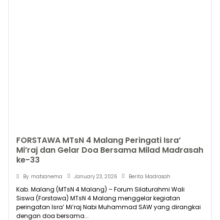
FORSTAWA MTsN 4 Malang Peringati Isra’
Mi’raj dan Gelar Doa Bersama Milad Madrasah
ke-33
January 23, 2026
By
matsanema
Berita Madrasah
Kab. Malang (MTsN 4 Malang) – Forum Silaturahmi Wali
Siswa (Forstawa) MTsN 4 Malang menggelar kegiatan
peringatan Isra’ Mi’raj Nabi Muhammad SAW yang dirangkai
dengan doa bersama...