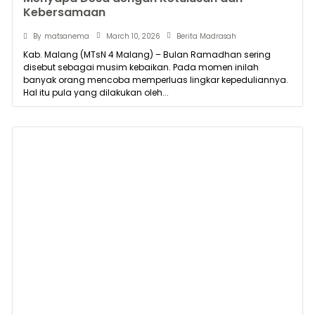
Kebersamaan
March 10, 2026
By
matsanema
Berita Madrasah
Kab. Malang (MTsN 4 Malang) – Bulan Ramadhan sering
disebut sebagai musim kebaikan. Pada momen inilah
banyak orang mencoba memperluas lingkar kepeduliannya.
Hal itu pula yang dilakukan oleh...