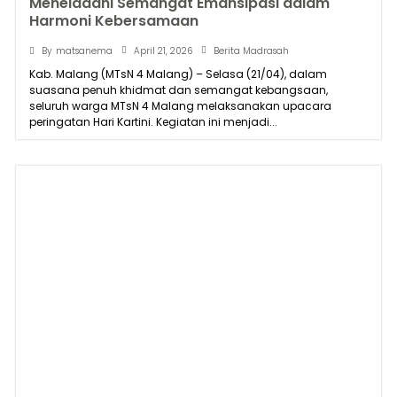
Meneladani Semangat Emansipasi dalam
Harmoni Kebersamaan
April 21, 2026
By
matsanema
Berita Madrasah
Kab. Malang (MTsN 4 Malang) – Selasa (21/04), dalam
suasana penuh khidmat dan semangat kebangsaan,
seluruh warga MTsN 4 Malang melaksanakan upacara
peringatan Hari Kartini. Kegiatan ini menjadi...