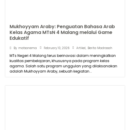
Mukhoyyam Araby: Penguatan Bahasa Arab
Kelas Agama MTsN 4 Malang melalui Game
Edukatif
February 10, 2026
By
matsanema
Artikel
,
Berita Madrasah
MTs Negeri 4 Malang terus berinovasi dalam meningkatkan
kualitas pembelajaran, khususnya pada program kelas
agama. Salah satu program unggulan yang dilaksanakan
adalah Mukhoyyam Araby, sebuah kegiatan...