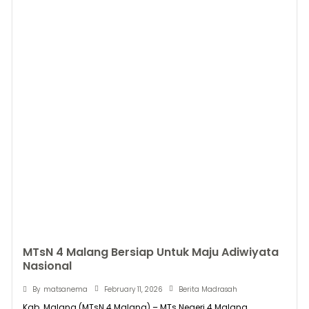
MTsN 4 Malang Bersiap Untuk Maju Adiwiyata
Nasional
February 11, 2026
By
matsanema
Berita Madrasah
Kab. Malang (MTsN 4 Malang) – MTs Negeri 4 Malang