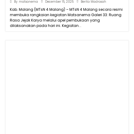
December 15, 2025
By
matsanema
Berita Madrasah
Kab. Malang (MTsN 4 Malang) – MTsN 4 Malang secara resmi
membuka rangkaian kegiatan Matsanema Galeri 33: Ruang
Rasa Jejak Karya melalui apel pembukaan yang
dilaksanakan pada hari ini. Kegiatan...