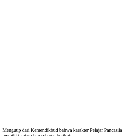
Mengutip dari Kemendikbud bahwa karakter Pelajar Pancasila
memiliki antara lain sebagai berikut: