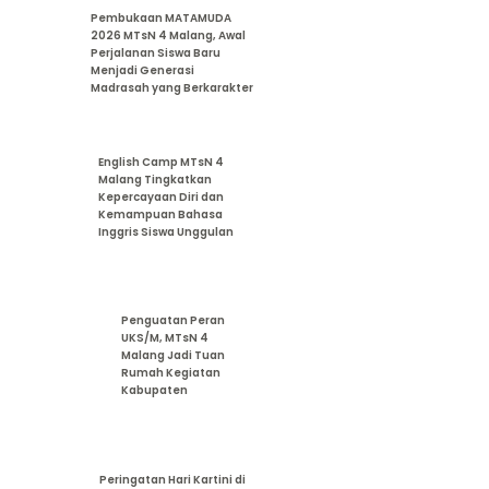
Pembukaan MATAMUDA
2026 MTsN 4 Malang, Awal
Perjalanan Siswa Baru
Menjadi Generasi
Madrasah yang Berkarakter
English Camp MTsN 4
Malang Tingkatkan
Kepercayaan Diri dan
Kemampuan Bahasa
Inggris Siswa Unggulan
Penguatan Peran
UKS/M, MTsN 4
Malang Jadi Tuan
Rumah Kegiatan
Kabupaten
Peringatan Hari Kartini di