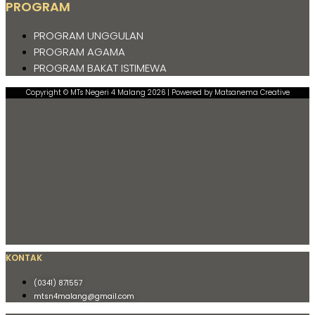
PROGRAM
PROGRAM UNGGULAN
PROGRAM AGAMA
PROGRAM BAKAT ISTIMEWA
Copyright © MTs Negeri 4 Malang 2026 | Powered by Matsanema Creative
KONTAK
(0341) 871557
mtsn4malang@gmail.com