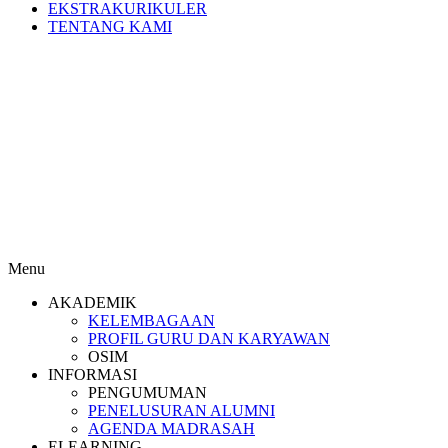
EKSTRAKURIKULER
TENTANG KAMI
Menu
AKADEMIK
KELEMBAGAAN
PROFIL GURU DAN KARYAWAN
OSIM
INFORMASI
PENGUMUMAN
PENELUSURAN ALUMNI
AGENDA MADRASAH
ELEARNING