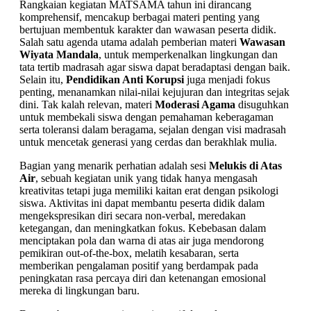
Rangkaian kegiatan MATSAMA tahun ini dirancang
komprehensif, mencakup berbagai materi penting yang
bertujuan membentuk karakter dan wawasan peserta didik.
Salah satu agenda utama adalah pemberian materi
Wawasan
Wiyata Mandala
, untuk memperkenalkan lingkungan dan
tata tertib madrasah agar siswa dapat beradaptasi dengan baik.
Selain itu,
Pendidikan Anti Korupsi
juga menjadi fokus
penting, menanamkan nilai-nilai kejujuran dan integritas sejak
dini. Tak kalah relevan, materi
Moderasi Agama
disuguhkan
untuk membekali siswa dengan pemahaman keberagaman
serta toleransi dalam beragama, sejalan dengan visi madrasah
untuk mencetak generasi yang cerdas dan berakhlak mulia.
Bagian yang menarik perhatian adalah sesi
Melukis di Atas
Air
, sebuah kegiatan unik yang tidak hanya mengasah
kreativitas tetapi juga memiliki kaitan erat dengan psikologi
siswa. Aktivitas ini dapat membantu peserta didik dalam
mengekspresikan diri secara non-verbal, meredakan
ketegangan, dan meningkatkan fokus. Kebebasan dalam
menciptakan pola dan warna di atas air juga mendorong
pemikiran out-of-the-box, melatih kesabaran, serta
memberikan pengalaman positif yang berdampak pada
peningkatan rasa percaya diri dan ketenangan emosional
mereka di lingkungan baru.