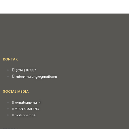
KONTAK
(0341) 871557
mtsn4malang@gmail.com
SOCIAL MEDIA
@matsanema_4
MTSN 4 MALANG
matsanema4