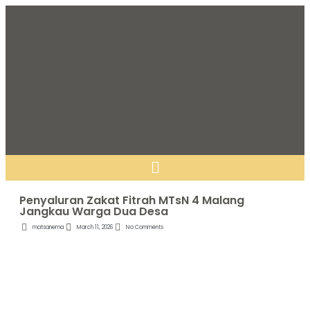
Penyaluran Zakat Fitrah MTsN 4 Malang
Jangkau Warga Dua Desa
matsanema
March 11, 2026
No Comments