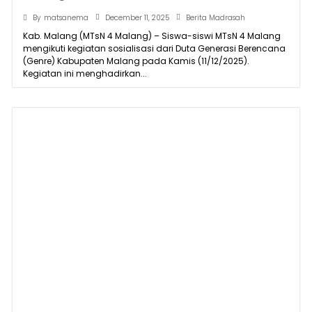
December 11, 2025
By
matsanema
Berita Madrasah
Kab. Malang (MTsN 4 Malang) – Siswa-siswi MTsN 4 Malang
mengikuti kegiatan sosialisasi dari Duta Generasi Berencana
(Genre) Kabupaten Malang pada Kamis (11/12/2025).
Kegiatan ini menghadirkan...