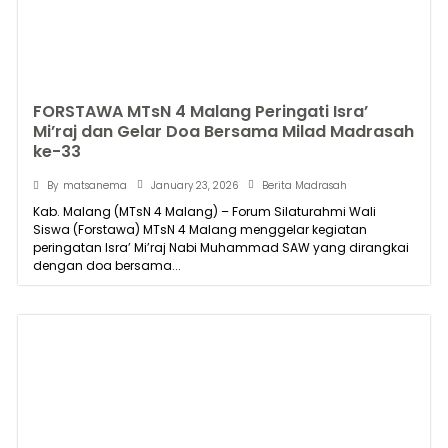
FORSTAWA MTsN 4 Malang Peringati Isra’
Mi’raj dan Gelar Doa Bersama Milad Madrasah
ke-33
January 23, 2026
By
matsanema
Berita Madrasah
Kab. Malang (MTsN 4 Malang) – Forum Silaturahmi Wali
Siswa (Forstawa) MTsN 4 Malang menggelar kegiatan
peringatan Isra’ Mi’raj Nabi Muhammad SAW yang dirangkai
dengan doa bersama...