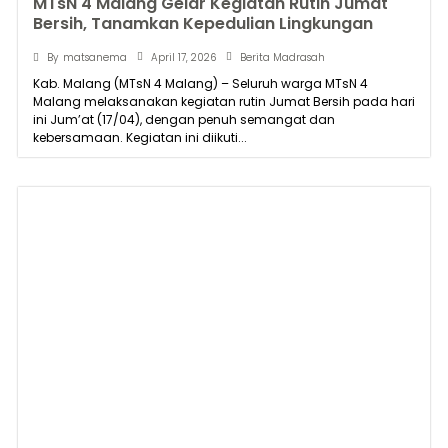
MTsN 4 Malang Gelar Kegiatan Rutin Jumat
Bersih, Tanamkan Kepedulian Lingkungan
April 17, 2026
By
matsanema
Berita Madrasah
Kab. Malang (MTsN 4 Malang) – Seluruh warga MTsN 4
Malang melaksanakan kegiatan rutin Jumat Bersih pada hari
ini Jum’at (17/04), dengan penuh semangat dan
kebersamaan. Kegiatan ini diikuti...