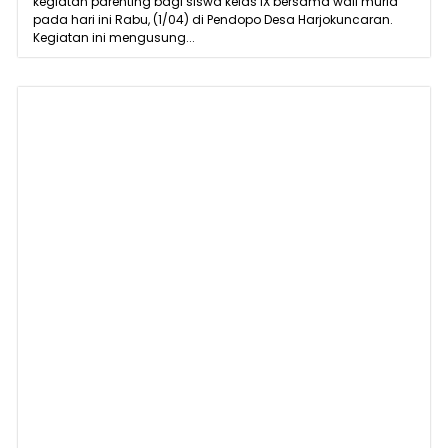
kegiatan parenting bagi siswa kelas IX bersama wali murid
pada hari ini Rabu, (1/04) di Pendopo Desa Harjokuncaran.
Kegiatan ini mengusung...