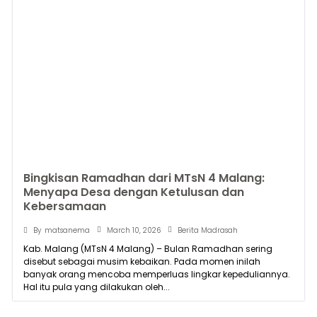
Bingkisan Ramadhan dari MTsN 4 Malang:
Menyapa Desa dengan Ketulusan dan
Kebersamaan
March 10, 2026
By
matsanema
Berita Madrasah
Kab. Malang (MTsN 4 Malang) – Bulan Ramadhan sering
disebut sebagai musim kebaikan. Pada momen inilah
banyak orang mencoba memperluas lingkar kepeduliannya.
Hal itu pula yang dilakukan oleh...