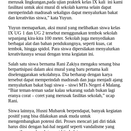
merusak lingkungan,pada ujian praktek kelas IX kali ini kami
fasilitasi untuk aksi mural di sekolah karena selain dapat
memperindah madrasah sekaligus dapat menyalurkan bakat
dan kreativitas siswa,” kata Yuyun.
Yuyun memaparkan, aksi mural yang melibatkan siswa kelas
IX UG 1 dan UG 2 tersebut menggunakan tembok sekolah
sepanjang kira-kira 100 meter. Sekolah juga menyediakan
berbagai alat dan bahan pendukungnya, seperti kuas, cat
tembok, hingga spidol. Para siswa dipersilakan menyalurkan
kreativitasnya sesuai dengan tema kegiatan ini.
Salah satu siswa bernama Rani Zakiya mengaku senang bisa
berpartisipasi dalam aksi mural yang baru pertama kali
diselenggarakan sekolahnya. Dia berharap dengan karya
tersebut dapat memperindah madrasah dan juga menjadi ajang
menyalurkan bakat bagi siswa – siswi MTs Negeri 4 Malang.
“Biar teman-teman sadar kalau sekarang sudah bukan lagi
eranya corat – coret yang merusak fasilitas sekolah,” ucap
Rani.
Siswa lainnya, Husni Mubarok berpendapat, banyak kegiatan
positif yang bisa dilakukan anak muda untuk
mengembangkan potensi diri. Proses mencari jati diri tidak
harus diisi dengan hal-hal negatif seperti vandalisme yang