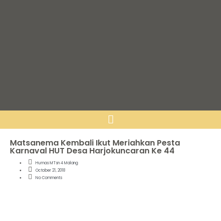
Matsanema Kembali Ikut Meriahkan Pesta
Karnaval HUT Desa Harjokuncaran Ke 44
Humas MTsn 4 Malang
October 21, 2018
No Comments