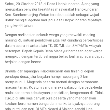
Sabtu, 20 Oktober 2018 di Desa Harjokuncaran. Ajang yang
merupakan penyalur kreatifitas masyarakat Harjokuncaran
Kec. Sumbermanjing Wetan tersebut adalah sebagai wujud
untuk mengisi agenda hari jadi Desa Harjokuncaran tepatnya
yang ke-44 tahun.
Dengan melibatkan seluruh warga yang mewakili masing-
masing RT, satuan pendidikan juga ikut diundang berpartisipasi
dalam acara ini antara lain TK, SD/MI, dan SMP/MTs wilayah
setempat. Bapak Kepala Desa Mansyur berpesan agar warga
mengikuti dengan tertib sehingga beliau berharap acara dapat
berjalan dengan lancar.
Dimulai dari lapangan Harjokuncaran dan finish di depan
pendopo desa, jalur berjalan hampir sepanjang 2 km
menyusuri Jl. Magenda peserta menari dengan bermacam-
macam tarian. Kostum yang mereka pakaipun berbeda-beda
mulai dari tema kebudayaan, pendidikan, keagamaan dll. Tidak
cukup di situ saja banyak pula peserta yang mengenakan
kostum berornamen bunga dan mahkota layaknya seorang
raja, putri, dan peri. Di MTs Negeri 4 Malang sendiri juga