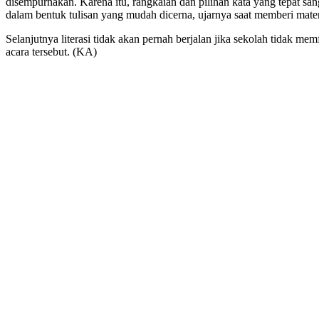
disempurnakan. Karena itu, rangkaian dan pilihan kata yang tepat sa
dalam bentuk tulisan yang mudah dicerna, ujarnya saat memberi mater
Selanjutnya literasi tidak akan pernah berjalan jika sekolah tidak me
acara tersebut. (KA)