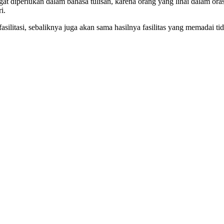
ngat diperlukan dalam bahasa tulisan, karena orang yang lihai dalam o
i.
mfasilitasi, sebaliknya juga akan sama hasilnya fasilitas yang memadai