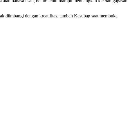
rasi atau bahasa lisan, belum tentu mampu menuangkan ide dan gagasan
 tidak diimbangi dengan kreatifitas, tambah Kasubag saat membuka