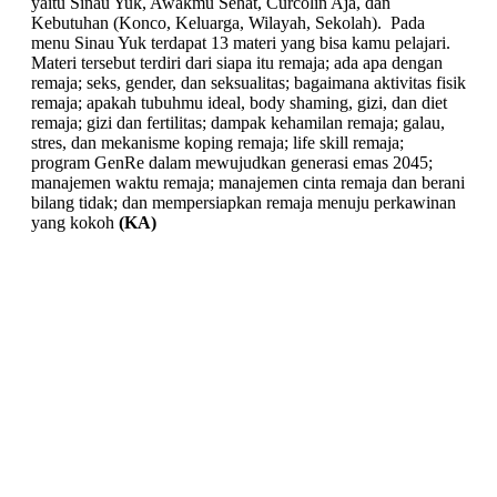
yaitu Sinau Yuk, Awakmu Sehat, Curcolin Aja, dan
Kebutuhan (Konco, Keluarga, Wilayah, Sekolah). Pada
menu Sinau Yuk terdapat 13 materi yang bisa kamu pelajari.
Materi tersebut terdiri dari siapa itu remaja; ada apa dengan
remaja; seks, gender, dan seksualitas; bagaimana aktivitas fisik
remaja; apakah tubuhmu ideal, body shaming, gizi, dan diet
remaja; gizi dan fertilitas; dampak kehamilan remaja; galau,
stres, dan mekanisme koping remaja; life skill remaja;
program GenRe dalam mewujudkan generasi emas 2045;
manajemen waktu remaja; manajemen cinta remaja dan berani
bilang tidak; dan mempersiapkan remaja menuju perkawinan
yang kokoh
(KA)