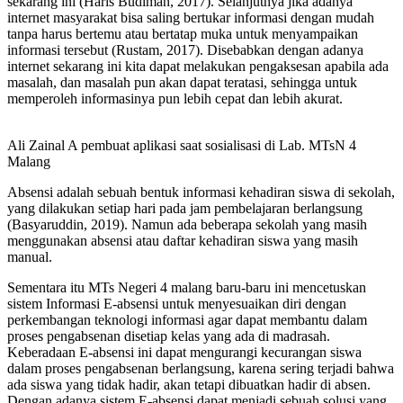
sekarang ini (Haris Budiman, 2017). Selanjutnya jika adanya
internet masyarakat bisa saling bertukar informasi dengan mudah
tanpa harus bertemu atau bertatap muka untuk menyampaikan
informasi tersebut (Rustam, 2017). Disebabkan dengan adanya
internet sekarang ini kita dapat melakukan pengaksesan apabila ada
masalah, dan masalah pun akan dapat teratasi, sehingga untuk
memperoleh informasinya pun lebih cepat dan lebih akurat.
Ali Zainal A pembuat aplikasi saat sosialisasi di Lab. MTsN 4
Malang
Absensi adalah sebuah bentuk informasi kehadiran siswa di sekolah,
yang dilakukan setiap hari pada jam pembelajaran berlangsung
(Basyaruddin, 2019). Namun ada beberapa sekolah yang masih
menggunakan absensi atau daftar kehadiran siswa yang masih
manual.
Sementara itu MTs Negeri 4 malang baru-baru ini mencetuskan
sistem Informasi E-absensi untuk menyesuaikan diri dengan
perkembangan teknologi informasi agar dapat membantu dalam
proses pengabsenan disetiap kelas yang ada di madrasah.
Keberadaan E-absensi ini dapat mengurangi kecurangan siswa
dalam proses pengabsenan berlangsung, karena sering terjadi bahwa
ada siswa yang tidak hadir, akan tetapi dibuatkan hadir di absen.
Dengan adanya sistem E-absensi dapat menjadi sebuah solusi yang