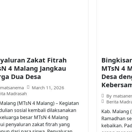
yaluran Zakat Fitrah
Bingkisa
N 4 Malang Jangkau
MTsN 4 M
ga Dua Desa
Desa den
Kebersa
March 11, 2026
matsanema
rita Madrasah
By
matsane
Berita Madr
 Malang (MTsN 4 Malang) – Kegiatan
ulian sosial kembali dilaksanakan
Kab. Malang 
 keluarga besar MTsN 4 Malang
Ramadhan ser
ui penyaluran zakat fitrah yang
kebaikan. Pa
mpun dari para siswa. Penyaluran