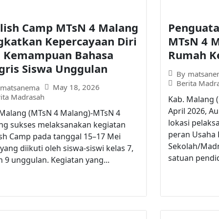
lish Camp MTsN 4 Malang
Penguata
gkatkan Kepercayaan Diri
MTsN 4 M
n Kemampuan Bahasa
Rumah Ke
gris Siswa Unggulan
By
matsane
Berita Madr
May 18, 2026
matsanema
rita Madrasah
Kab. Malang 
April 2026, A
 Malang (MTsN 4 Malang)-MTsN 4
lokasi pelak
ng sukses melaksanakan kegiatan
peran Usaha 
ish Camp pada tanggal 15–17 Mei
Sekolah/Madr
yang diikuti oleh siswa-siswi kelas 7,
satuan pendid
n 9 unggulan. Kegiatan yang...