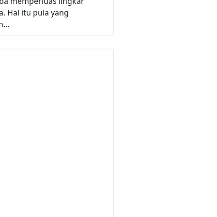
a memperluas lingkar
. Hal itu pula yang
...