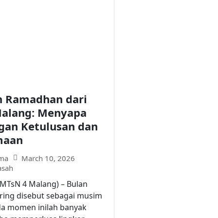
n Ramadhan dari
alang: Menyapa
gan Ketulusan dan
maan
March 10, 2026
ma
asah
(MTsN 4 Malang) – Bulan
ing disebut sebagai musim
da momen inilah banyak