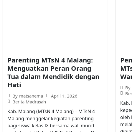
Parenting MTsN 4 Malang:
Pen
Menguatkan Peran Orang
MTs
Tua dalam Mendidik dengan
War
Hati
By
Be
April 1, 2026
By
matsanema
Berita Madrasah
Kab.
keped
Kab. Malang (MTsN 4 Malang) – MTsN 4
oleh
Malang menggelar kegiatan parenting
melal
bagi siswa kelas IX bersama wali murid
dihi