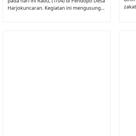
pada hari ini Rabu, (1/04) di Pendopo Desa
zakat
Harjokuncaran. Kegiatan ini mengusung...