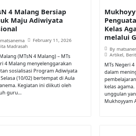
N 4 Malang Bersiap
Mukhoyy
uk Maju Adiwiyata
Penguata
ional
Kelas Ag
melalui 
February 11, 2026
matsanema
rita Madrasah
By
matsane
Artikel
,
Beri
 Malang (MTsN 4 Malang) – MTs
ri 4 Malang menyelenggarakan
MTs Negeri 4 
tan sosialisasi Program Adiwiyata
dalam mening
Selasa (10/02) bertempat di Aula
pembelajaran
nema. Kegiatan ini diikuti oleh
kelas agama.
uh guru...
unggulan yan
Mukhoyyam Ar