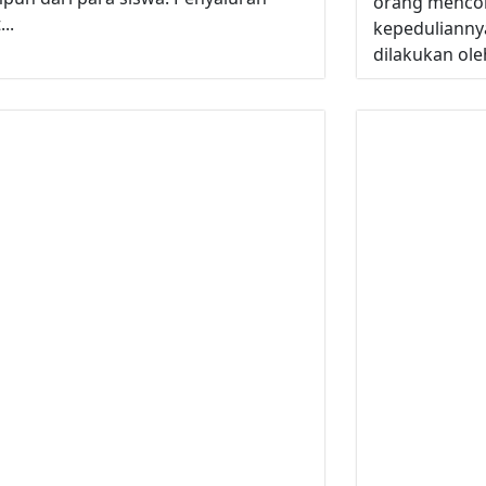
orang mencob
...
kepeduliannya
dilakukan oleh