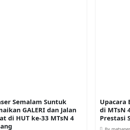
ser Semalam Suntuk
Upacara 
aikan GALERI dan Jalan
di MTsN 4
at di HUT ke-33 MTsN 4
Prestasi 
lang
By
matsane