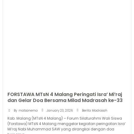
FORSTAWA MTsN 4 Malang Peringati Isra’ Mi’raj
dan Gelar Doa Bersama Milad Madrasah ke-33
January 23, 2026
By
matsanema
Berita Madrasah
Kab. Malang (MTsN 4 Malang) – Forum Silaturahmi Wali Siswa
(Forstawa) MTsN 4 Malang menggelar kegiatan peringatan Isra’
Mi’raj Nabi Muhammad SAW yang dirangkai dengan doa