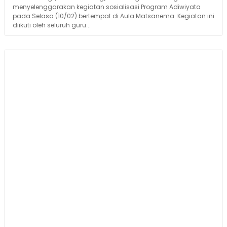
menyelenggarakan kegiatan sosialisasi Program Adiwiyata
pada Selasa (10/02) bertempat di Aula Matsanema. Kegiatan ini
diikuti oleh seluruh guru...