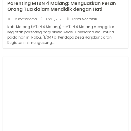
Parenting MTsN 4 Malang: Menguatkan Peran
Orang Tua dalam Mendidik dengan Hati
April 1, 2026
By
matsanema
Berita Madrasah
Kab. Malang (MTsN 4 Malang) – MTsN 4 Malang menggelar
kegiatan parenting bagi siswa kelas IX bersama wali murid
pada hari ini Rabu, (1/04) di Pendopo Desa Harjokuncaran.
Kegiatan ini mengusung...