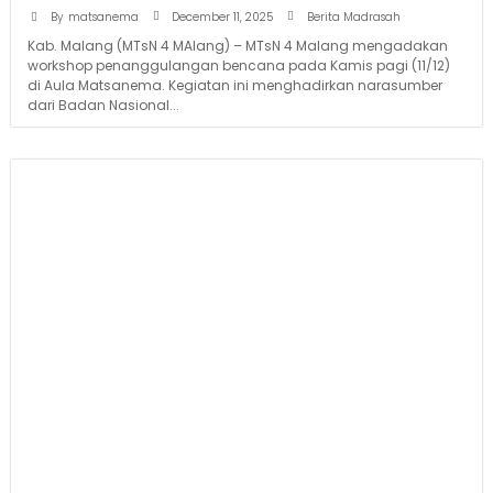
December 11, 2025
By
matsanema
Berita Madrasah
Kab. Malang (MTsN 4 MAlang) – MTsN 4 Malang mengadakan
workshop penanggulangan bencana pada Kamis pagi (11/12)
di Aula Matsanema. Kegiatan ini menghadirkan narasumber
dari Badan Nasional...