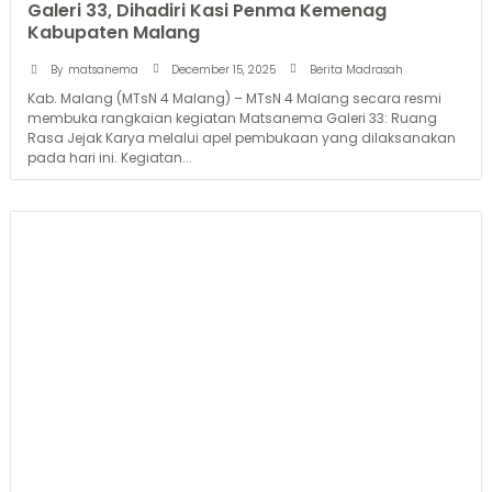
Galeri 33, Dihadiri Kasi Penma Kemenag
Kabupaten Malang
December 15, 2025
By
matsanema
Berita Madrasah
Kab. Malang (MTsN 4 Malang) – MTsN 4 Malang secara resmi
membuka rangkaian kegiatan Matsanema Galeri 33: Ruang
Rasa Jejak Karya melalui apel pembukaan yang dilaksanakan
pada hari ini. Kegiatan...