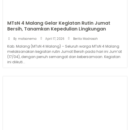
MTsN 4 Malang Gelar Kegiatan Rutin Jumat
Bersih, Tanamkan Kepedulian Lingkungan
April 17, 2026
By
matsanema
Berita Madrasah
Kab. Malang (MTsN 4 Malang) – Seluruh warga MTsN 4 Malang
melaksanakan kegiatan rutin Jumat Bersih pada hari ini Jum’at
(17/04), dengan penuh semangat dan kebersamaan. Kegiatan
ini diikuti...