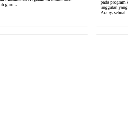
pada program k
uh guru...
unggulan yang
Araby, sebuah k