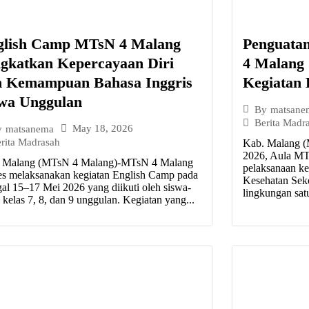
glish Camp MTsN 4 Malang
Penguata
gkatkan Kepercayaan Diri
4 Malang
n Kemampuan Bahasa Inggris
Kegiatan
swa Unggulan
By
matsane
Berita Madr
May 18, 2026
y
matsanema
rita Madrasah
Kab. Malang (
2026, Aula MT
 Malang (MTsN 4 Malang)-MTsN 4 Malang
pelaksanaan ke
es melaksanakan kegiatan English Camp pada
Kesehatan Sek
gal 15–17 Mei 2026 yang diikuti oleh siswa-
lingkungan sat
 kelas 7, 8, dan 9 unggulan. Kegiatan yang...