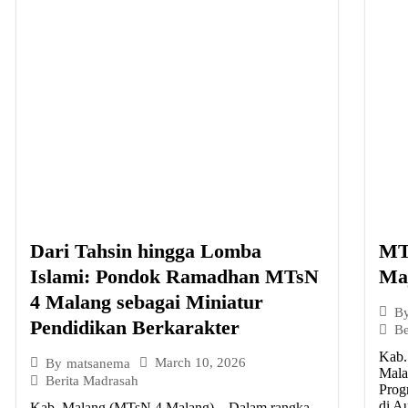
Dari Tahsin hingga Lomba
MT
Islami: Pondok Ramadhan MTsN
Maj
4 Malang sebagai Miniatur
B
Pendidikan Berkarakter
Be
Kab.
March 10, 2026
By
matsanema
Mala
Berita Madrasah
Prog
di A
Kab. Malang (MTsN 4 Malang) – Dalam rangka