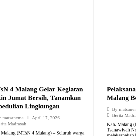
sN 4 Malang Gelar Kegiatan
Pelaksan
tin Jumat Bersih, Tanamkan
Malang Be
pedulian Lingkungan
By
matsane
Berita Madr
April 17, 2026
y
matsanema
rita Madrasah
Kab. Malang (
Tsanawiyah Ne
 Malang (MTsN 4 Malang) – Seluruh warga
melaksanakan 