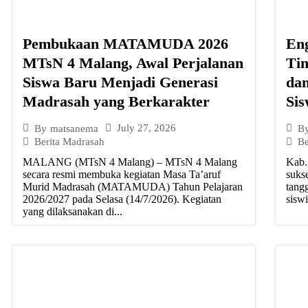
Pembukaan MATAMUDA 2026
En
MTsN 4 Malang, Awal Perjalanan
Tin
Siswa Baru Menjadi Generasi
da
Madrasah yang Berkarakter
Si
July 27, 2026
By
matsanema
B
Berita Madrasah
Be
MALANG (MTsN 4 Malang) – MTsN 4 Malang
Kab.
secara resmi membuka kegiatan Masa Ta’aruf
suks
Murid Madrasah (MATAMUDA) Tahun Pelajaran
tang
2026/2027 pada Selasa (14/7/2026). Kegiatan
siswi
yang dilaksanakan di...