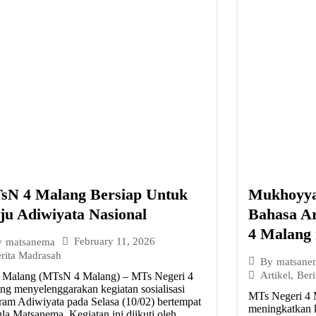
sN 4 Malang Bersiap Untuk
Mukhoyya
u Adiwiyata Nasional
Bahasa A
4 Malang 
February 11, 2026
y
matsanema
rita Madrasah
By
matsane
Artikel
,
Beri
 Malang (MTsN 4 Malang) – MTs Negeri 4
ng menyelenggarakan kegiatan sosialisasi
MTs Negeri 4 M
ram Adiwiyata pada Selasa (10/02) bertempat
meningkatkan k
ula Matsanema. Kegiatan ini diikuti oleh