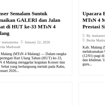
nser Semalam Suntuk
Upacara B
maikan GALERI dan Jalan
MTsN 4 Ma
hat di HUT ke-33 MTsN 4
Prestasi S
lang
By
matsane
Berita Madr
January 22, 2026
y
matsanema
rita Madrasah
Kab. Malang 
melaksanakan U
 Malang (MTsN 4 Malang) — Dalam rangka
(12/01) pagi d
eringati Hari Ulang Tahun (HUT) ke-33,
dan khidmat. Up
 4 Malang menggelar kegiatan Konser dan
guru...
n Sehat yang berlangsung meriah pada Rabu,
nuari 2026...