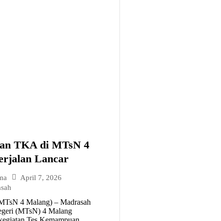
aan TKA di MTsN 4
rjalan Lancar
April 7, 2026
ma
asah
MTsN 4 Malang) – Madrasah
geri (MTsN) 4 Malang
kegiatan Tes Kemampuan