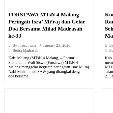
FORSTAWA MTsN 4 Malang
Ko
Peringati Isra’ Mi’raj dan Gelar
Ra
Doa Bersama Milad Madrasah
Se
ke-33
Ma
January 23, 2026
By
matsanema
B
Berita Madrasah
Be
Kab. Malang (MTsN 4 Malang) – Forum
Kab.
Silaturahmi Wali Siswa (Forstawa) MTsN 4
memp
Malang menggelar kegiatan peringatan Isra’ Mi’raj
MTsN
Nabi Muhammad SAW yang dirangkai dengan
Jala
doa bersama...
21 Ja