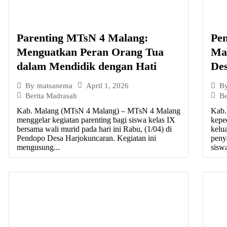
Parenting MTsN 4 Malang:
Pe
Menguatkan Peran Orang Tua
Ma
dalam Mendidik dengan Hati
De
April 1, 2026
By
matsanema
B
Berita Madrasah
Be
Kab. Malang (MTsN 4 Malang) – MTsN 4 Malang
Kab.
menggelar kegiatan parenting bagi siswa kelas IX
kepe
bersama wali murid pada hari ini Rabu, (1/04) di
kelu
Pendopo Desa Harjokuncaran. Kegiatan ini
peny
mengusung...
siswa