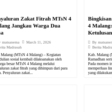
nyaluran Zakat Fitrah MTsN 4
Bingkisa
lang Jangkau Warga Dua
4 Malang
sa
Ketulusa
March 11, 2026
y
matsanema
By
matsane
rita Madrasah
Berita Madr
 Malang (MTsN 4 Malang) – Kegiatan
Kab. Malang (
dulian sosial kembali dilaksanakan oleh
Ramadhan serin
arga besar MTsN 4 Malang melalui
Pada momen in
aluran zakat fitrah yang dihimpun dari para
memperluas lin
. Penyaluran zakat...
yang dilakukan 