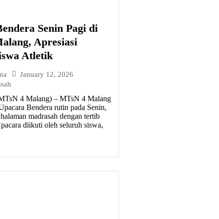
endera Senin Pagi di
lang, Apresiasi
iswa Atletik
January 12, 2026
ma
asah
(MTsN 4 Malang) – MTsN 4 Malang
pacara Bendera rutin pada Senin,
i halaman madrasah dengan tertib
acara diikuti oleh seluruh siswa,