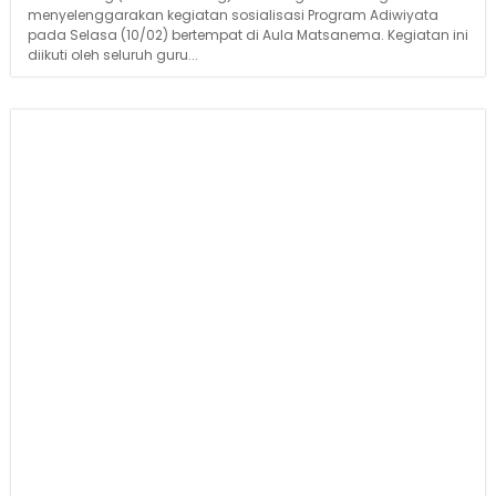
menyelenggarakan kegiatan sosialisasi Program Adiwiyata
pada Selasa (10/02) bertempat di Aula Matsanema. Kegiatan ini
diikuti oleh seluruh guru...