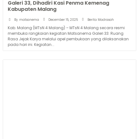
Galeri 33, Dihadiri Kasi Penma Kemenag
Kabupaten Malang
December 15, 2025
By
matsanema
Berita Madrasah
Kab. Malang (MTsN 4 Malang) – MTsN 4 Malang secara resmi
membuka rangkaian kegiatan Matsanema Galeri 33: Ruang
Rasa Jejak Karya melalui apel pembukaan yang dilaksanakan
pada hari ini. Kegiatan...