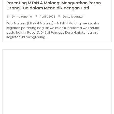
Parenting MTsN 4 Malang: Menguatkan Peran
Orang Tua dalam Mendidik dengan Hati
April 1, 2026
By
matsanema
Berita Madrasah
Kab. Malang (MTsN 4 Malang) – MTsN 4 Malang menggelar
kegiatan parenting bagi siswa kelas IX bersama wali murid
pada hari ini Rabu, (1/04) di Pendopo Desa Harjokuncaran.
Kegiatan ini mengusung...