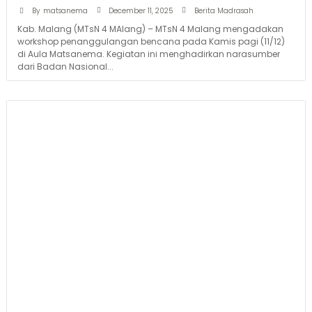
December 11, 2025
By
matsanema
Berita Madrasah
Kab. Malang (MTsN 4 MAlang) – MTsN 4 Malang mengadakan
workshop penanggulangan bencana pada Kamis pagi (11/12)
di Aula Matsanema. Kegiatan ini menghadirkan narasumber
dari Badan Nasional...