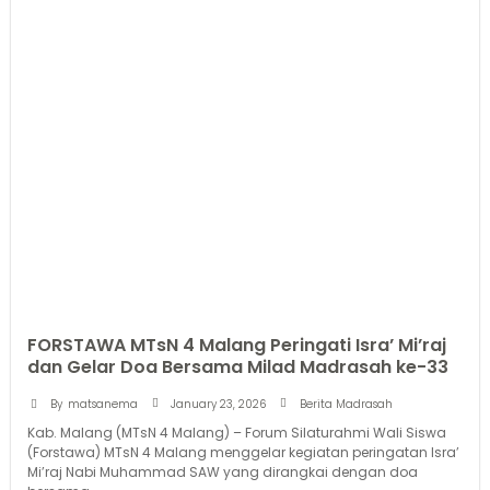
FORSTAWA MTsN 4 Malang Peringati Isra’ Mi’raj
dan Gelar Doa Bersama Milad Madrasah ke-33
January 23, 2026
By
matsanema
Berita Madrasah
Kab. Malang (MTsN 4 Malang) – Forum Silaturahmi Wali Siswa
(Forstawa) MTsN 4 Malang menggelar kegiatan peringatan Isra’
Mi’raj Nabi Muhammad SAW yang dirangkai dengan doa