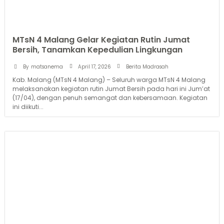
MTsN 4 Malang Gelar Kegiatan Rutin Jumat
Bersih, Tanamkan Kepedulian Lingkungan
April 17, 2026
By
matsanema
Berita Madrasah
Kab. Malang (MTsN 4 Malang) – Seluruh warga MTsN 4 Malang
melaksanakan kegiatan rutin Jumat Bersih pada hari ini Jum’at
(17/04), dengan penuh semangat dan kebersamaan. Kegiatan
ini diikuti...