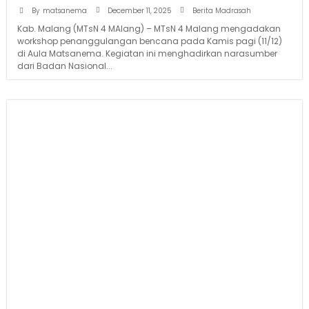
December 11, 2025
By
matsanema
Berita Madrasah
Kab. Malang (MTsN 4 MAlang) – MTsN 4 Malang mengadakan
workshop penanggulangan bencana pada Kamis pagi (11/12)
di Aula Matsanema. Kegiatan ini menghadirkan narasumber
dari Badan Nasional...