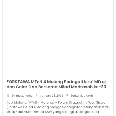
FORSTAWA MTsN 4 Malang Peringati Isra’ Mi’raj
dan Gelar Doa Bersama Milad Madrasah ke-33
January 23, 2026
By
matsanema
Berita Madrasah
Kab. Malang (MTsN 4 Malang) – Forum Silaturahmi Wali Siswa
(Forstawa) MTsN 4 Malang menggelar kegiatan peringatan Isra’
Mi’raj Nabi Muhammad SAW yang dirangkai dengan doa