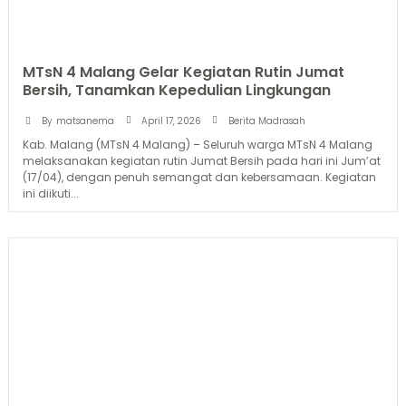
MTsN 4 Malang Gelar Kegiatan Rutin Jumat
Bersih, Tanamkan Kepedulian Lingkungan
April 17, 2026
By
matsanema
Berita Madrasah
Kab. Malang (MTsN 4 Malang) – Seluruh warga MTsN 4 Malang
melaksanakan kegiatan rutin Jumat Bersih pada hari ini Jum’at
(17/04), dengan penuh semangat dan kebersamaan. Kegiatan
ini diikuti...