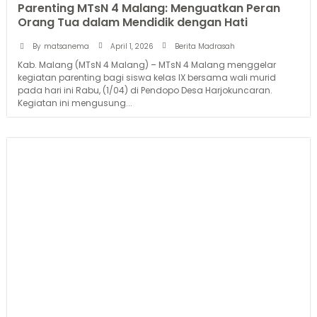
Parenting MTsN 4 Malang: Menguatkan Peran
Orang Tua dalam Mendidik dengan Hati
April 1, 2026
By
matsanema
Berita Madrasah
Kab. Malang (MTsN 4 Malang) – MTsN 4 Malang menggelar
kegiatan parenting bagi siswa kelas IX bersama wali murid
pada hari ini Rabu, (1/04) di Pendopo Desa Harjokuncaran.
Kegiatan ini mengusung...