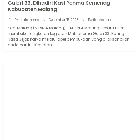
Galeri 33, Dihadiri Kasi Penma Kemenag
Kabupaten Malang
December 15, 2025
By
matsanema
Berita Madrasah
Kab. Malang (MTsN 4 Malang) – MTsN 4 Malang secara resmi
membuka rangkaian kegiatan Matsanema Galeri 33: Ruang
Rasa Jejak Karya melalui apel pembukaan yang dilaksanakan
pada hari ini. Kegiatan...