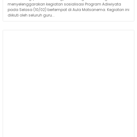
menyelenggarakan kegiatan sosialisasi Program Adiwiyata
pada Selasa (10/02) bertempat di Aula Matsanema. Kegiatan ini
diikuti oleh seluruh guru...