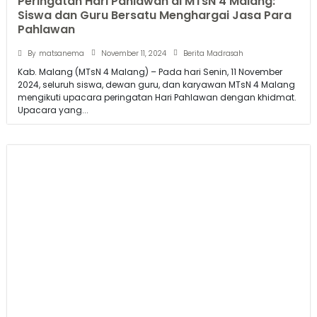
Festival yang digelar pada Minggu, 3 November 2024, di
halaman Balaikota Malang...
Jumat Berkah MTsN 4 Malang Gelar Agenda
Rutinan Forstawa
November 1, 2024
By
matsanema
Berita Madrasah
Kab. Malang (MTsN 4 Malang) – Jumat, 1 November 2024, MTsN 4
Malang menggelar kegiatan rutin Forstawa yang dihadiri oleh
seluruh siswa dan wali murid bertempat di Masjid Baiturrohim...