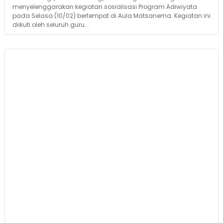
menyelenggarakan kegiatan sosialisasi Program Adiwiyata
pada Selasa (10/02) bertempat di Aula Matsanema. Kegiatan ini
diikuti oleh seluruh guru...