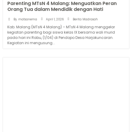
Parenting MTsN 4 Malang: Menguatkan Peran
Orang Tua dalam Mendidik dengan Hati
April 1, 2026
By
matsanema
Berita Madrasah
Kab. Malang (MTsN 4 Malang) – MTsN 4 Malang menggelar
kegiatan parenting bagi siswa kelas IX bersama wali murid
pada hari ini Rabu, (1/04) di Pendopo Desa Harjokuncaran.
Kegiatan ini mengusung...