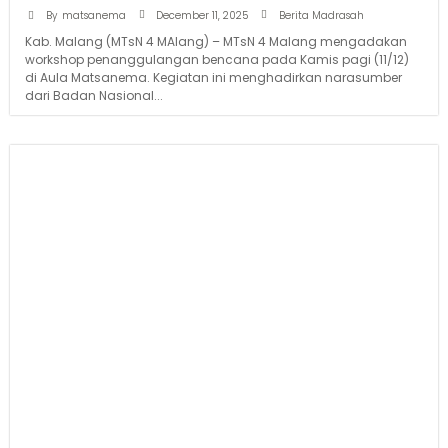
December 11, 2025
By
matsanema
Berita Madrasah
Kab. Malang (MTsN 4 MAlang) – MTsN 4 Malang mengadakan
workshop penanggulangan bencana pada Kamis pagi (11/12)
di Aula Matsanema. Kegiatan ini menghadirkan narasumber
dari Badan Nasional...