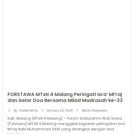
FORSTAWA MTsN 4 Malang Peringati Isra’ Mi’raj
dan Gelar Doa Bersama Milad Madrasah ke-33
January 23, 2026
By
matsanema
Berita Madrasah
Kab. Malang (MTsN 4 Malang) – Forum Silaturahmi Wali Siswa
(Forstawa) MTsN 4 Malang menggelar kegiatan peringatan Isra’
Mi’raj Nabi Muhammad SAW yang dirangkai dengan doa