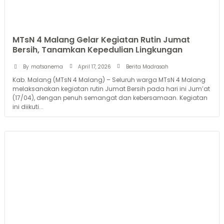
MTsN 4 Malang Gelar Kegiatan Rutin Jumat
Bersih, Tanamkan Kepedulian Lingkungan
April 17, 2026
By
matsanema
Berita Madrasah
Kab. Malang (MTsN 4 Malang) – Seluruh warga MTsN 4 Malang
melaksanakan kegiatan rutin Jumat Bersih pada hari ini Jum’at
(17/04), dengan penuh semangat dan kebersamaan. Kegiatan
ini diikuti...