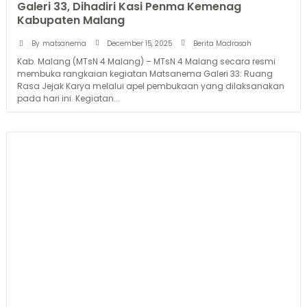
Galeri 33, Dihadiri Kasi Penma Kemenag
Kabupaten Malang
December 15, 2025
By
matsanema
Berita Madrasah
Kab. Malang (MTsN 4 Malang) – MTsN 4 Malang secara resmi
membuka rangkaian kegiatan Matsanema Galeri 33: Ruang
Rasa Jejak Karya melalui apel pembukaan yang dilaksanakan
pada hari ini. Kegiatan...