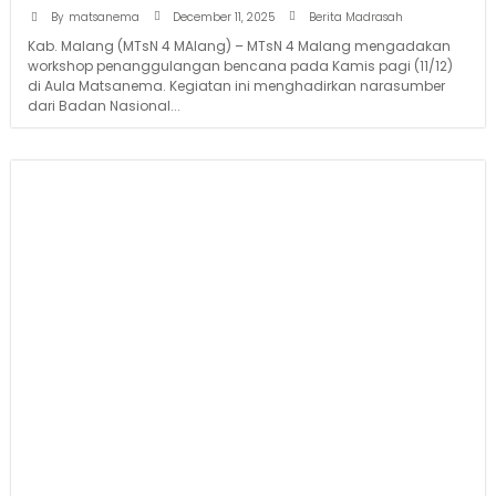
December 11, 2025
By
matsanema
Berita Madrasah
Kab. Malang (MTsN 4 MAlang) – MTsN 4 Malang mengadakan
workshop penanggulangan bencana pada Kamis pagi (11/12)
di Aula Matsanema. Kegiatan ini menghadirkan narasumber
dari Badan Nasional...