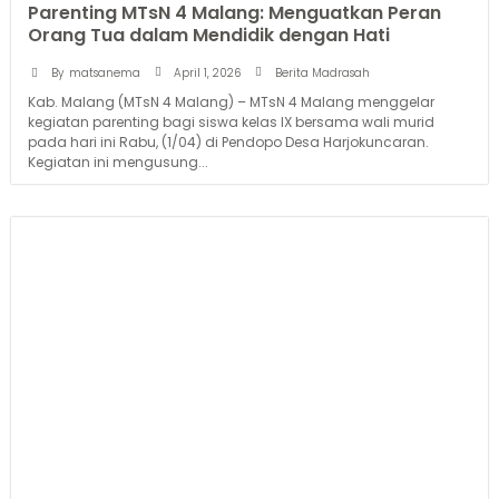
Parenting MTsN 4 Malang: Menguatkan Peran
Orang Tua dalam Mendidik dengan Hati
April 1, 2026
By
matsanema
Berita Madrasah
Kab. Malang (MTsN 4 Malang) – MTsN 4 Malang menggelar
kegiatan parenting bagi siswa kelas IX bersama wali murid
pada hari ini Rabu, (1/04) di Pendopo Desa Harjokuncaran.
Kegiatan ini mengusung...