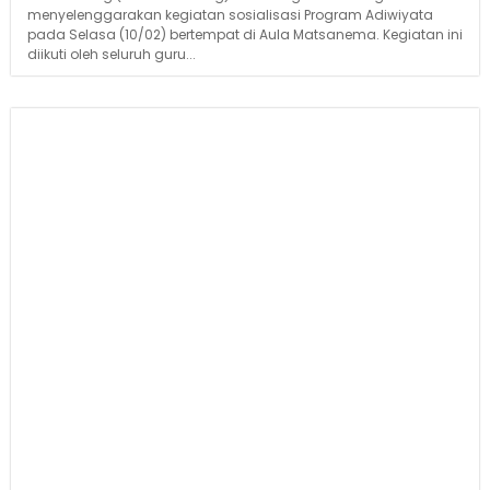
menyelenggarakan kegiatan sosialisasi Program Adiwiyata
pada Selasa (10/02) bertempat di Aula Matsanema. Kegiatan ini
diikuti oleh seluruh guru...