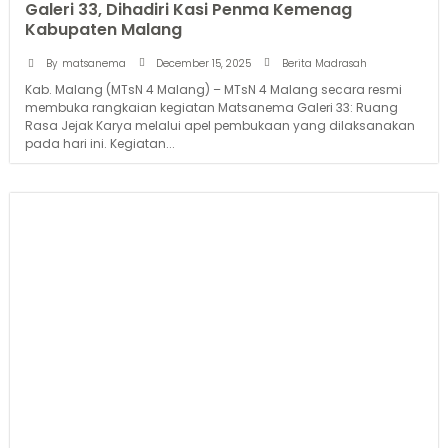
Galeri 33, Dihadiri Kasi Penma Kemenag
Kabupaten Malang
December 15, 2025
By
matsanema
Berita Madrasah
Kab. Malang (MTsN 4 Malang) – MTsN 4 Malang secara resmi
membuka rangkaian kegiatan Matsanema Galeri 33: Ruang
Rasa Jejak Karya melalui apel pembukaan yang dilaksanakan
pada hari ini. Kegiatan...