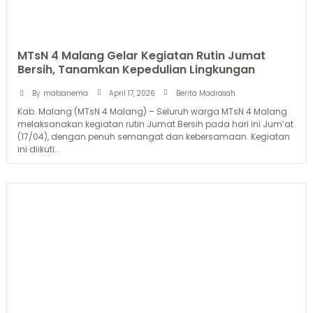
MTsN 4 Malang Gelar Kegiatan Rutin Jumat
Bersih, Tanamkan Kepedulian Lingkungan
April 17, 2026
By
matsanema
Berita Madrasah
Kab. Malang (MTsN 4 Malang) – Seluruh warga MTsN 4 Malang
melaksanakan kegiatan rutin Jumat Bersih pada hari ini Jum’at
(17/04), dengan penuh semangat dan kebersamaan. Kegiatan
ini diikuti...