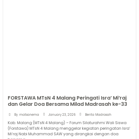
FORSTAWA MTsN 4 Malang Peringati Isra’ Mi’raj
dan Gelar Doa Bersama Milad Madrasah ke-33
January 23, 2026
By
matsanema
Berita Madrasah
Kab. Malang (MTsN 4 Malang) – Forum Silaturahmi Wali Siswa
(Forstawa) MTsN 4 Malang menggelar kegiatan peringatan Isra’
Mi’raj Nabi Muhammad SAW yang dirangkai dengan doa