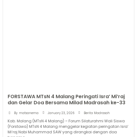
FORSTAWA MTsN 4 Malang Peringati Isra’ Mi’raj
dan Gelar Doa Bersama Milad Madrasah ke-33
January 23, 2026
By
matsanema
Berita Madrasah
Kab. Malang (MTsN 4 Malang) – Forum Silaturahmi Wali Siswa
(Forstawa) MTsN 4 Malang menggelar kegiatan peringatan Isra’
Mi’raj Nabi Muhammad SAW yang dirangkai dengan doa