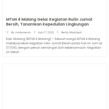
MTsN 4 Malang Gelar Kegiatan Rutin Jumat
Bersih, Tanamkan Kepedulian Lingkungan
April 17, 2026
By
matsanema
Berita Madrasah
Kab. Malang (MTsN 4 Malang) – Seluruh warga MTsN 4 Malang
melaksanakan kegiatan rutin Jumat Bersih pada hari ini Jum’at
(17/04), dengan penuh semangat dan kebersamaan. Kegiatan
ini diikuti...