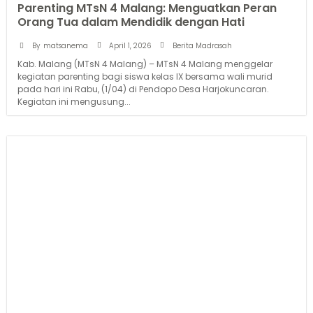
Parenting MTsN 4 Malang: Menguatkan Peran
Orang Tua dalam Mendidik dengan Hati
April 1, 2026
By
matsanema
Berita Madrasah
Kab. Malang (MTsN 4 Malang) – MTsN 4 Malang menggelar
kegiatan parenting bagi siswa kelas IX bersama wali murid
pada hari ini Rabu, (1/04) di Pendopo Desa Harjokuncaran.
Kegiatan ini mengusung...