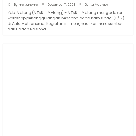
December 11, 2025
By
matsanema
Berita Madrasah
Kab. Malang (MTsN 4 MAlang) – MTsN 4 Malang mengadakan
workshop penanggulangan bencana pada Kamis pagi (11/12)
di Aula Matsanema. Kegiatan ini menghadirkan narasumber
dari Badan Nasional...