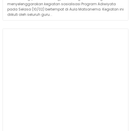
menyelenggarakan kegiatan sosialisasi Program Adiwiyata
pada Selasa (10/02) bertempat di Aula Matsanema. Kegiatan ini
diikuti oleh seluruh guru...