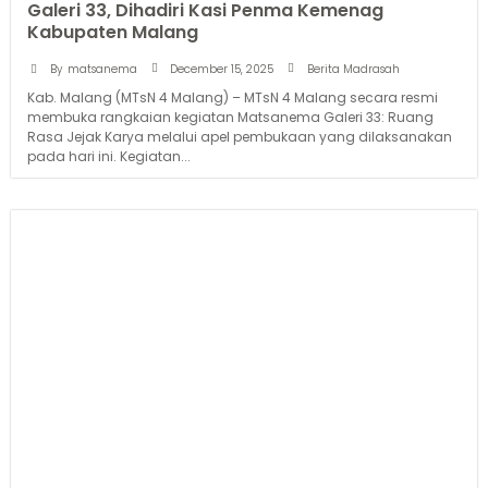
Galeri 33, Dihadiri Kasi Penma Kemenag
Kabupaten Malang
December 15, 2025
By
matsanema
Berita Madrasah
Kab. Malang (MTsN 4 Malang) – MTsN 4 Malang secara resmi
membuka rangkaian kegiatan Matsanema Galeri 33: Ruang
Rasa Jejak Karya melalui apel pembukaan yang dilaksanakan
pada hari ini. Kegiatan...