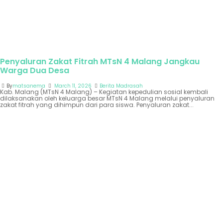
Penyaluran Zakat Fitrah MTsN 4 Malang Jangkau
Warga Dua Desa
By
matsanema
March 11, 2026
Berita Madrasah
Kab. Malang (MTsN 4 Malang) – Kegiatan kepedulian sosial kembali
dilaksanakan oleh keluarga besar MTsN 4 Malang melalui penyaluran
zakat fitrah yang dihimpun dari para siswa. Penyaluran zakat...