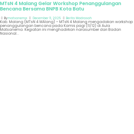
MTsN 4 Malang Gelar Workshop Penanggulangan
Bencana Bersama BNPB Kota Batu
By
matsanema
December 11, 2025
Berita Madrasah
Kab. Malang (MTsN 4 MAlang) – MTsN 4 Malang mengadakan workshop
penanggulangan bencana pada Kamis pagi (11/12) di Aula
Matsanema. Kegiatan ini menghadirkan narasumber dari Badan
Nasional...