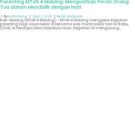
Parenting MTsN 4 Malang: Menguatkan Peran Orang
Tua dalam Mendidik dengan Hati
By
matsanema
April 1, 2026
Berita Madrasah
Kab. Malang (MTsN 4 Malang) – MTsN 4 Malang menggelar kegiatan
parenting bagi siswa kelas IX bersama wali murid pada hari ini Rabu,
(1/04) di Pendopo Desa Harjokuncaran. Kegiatan ini mengusung...