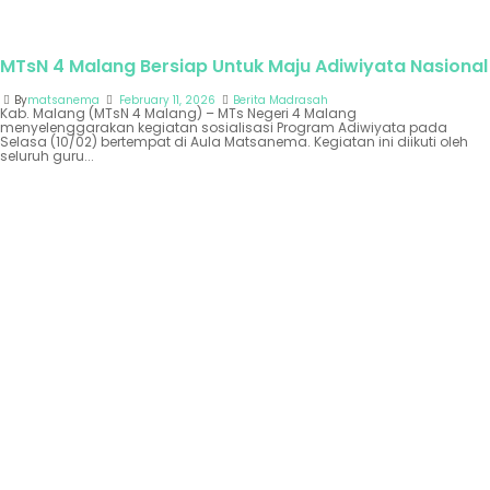
MTsN 4 Malang Bersiap Untuk Maju Adiwiyata Nasional
By
matsanema
February 11, 2026
Berita Madrasah
Kab. Malang (MTsN 4 Malang) – MTs Negeri 4 Malang
menyelenggarakan kegiatan sosialisasi Program Adiwiyata pada
Selasa (10/02) bertempat di Aula Matsanema. Kegiatan ini diikuti oleh
seluruh guru...