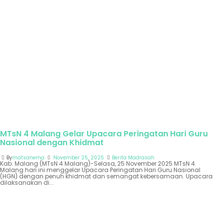
MTsN 4 Malang Gelar Upacara Peringatan Hari Guru
Nasional dengan Khidmat
By
matsanema
November 25, 2025
Berita Madrasah
Kab. Malang (MTsN 4 Malang)-Selasa, 25 November 2025 MTsN 4
Malang hari ini menggelar Upacara Peringatan Hari Guru Nasional
(HGN) dengan penuh khidmat dan semangat kebersamaan. Upacara
dilaksanakan di...