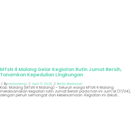
MTsN 4 Malang Gelar Kegiatan Rutin Jumat Bersih,
Tanamkan Kepedulian Lingkungan
By
matsanema
April 17, 2026
Berita Madrasah
Kab. Malang (MTsN 4 Malang) – Seluruh warga MTsN 4 Malang
melaksanakan kegiatan rutin Jumat Bersih pada hari ini Jum’at (17/04),
dengan penuh semangat dan kebersamaan. Kegiatan ini diikuti...