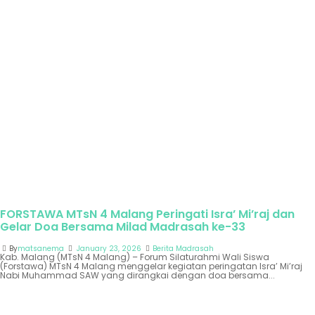
FORSTAWA MTsN 4 Malang Peringati Isra’ Mi’raj dan
Gelar Doa Bersama Milad Madrasah ke-33
By
matsanema
January 23, 2026
Berita Madrasah
Kab. Malang (MTsN 4 Malang) – Forum Silaturahmi Wali Siswa
(Forstawa) MTsN 4 Malang menggelar kegiatan peringatan Isra’ Mi’raj
Nabi Muhammad SAW yang dirangkai dengan doa bersama...