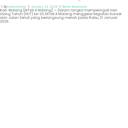
By
matsanema
January 22, 2026
Berita Madrasah
Kab. Malang (MTsN 4 Malang) — Dalam rangka memperingati Hari
Ulang Tahun (HUT) ke-33, MTsN 4 Malang menggelar kegiatan Konser
dan Jalan Sehat yang berlangsung meriah pada Rabu, 21 Januari
2026...