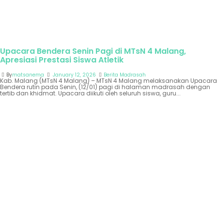
Upacara Bendera Senin Pagi di MTsN 4 Malang,
Apresiasi Prestasi Siswa Atletik
By
matsanema
January 12, 2026
Berita Madrasah
Kab. Malang (MTsN 4 Malang) – MTsN 4 Malang melaksanakan Upacara
Bendera rutin pada Senin, (12/01) pagi di halaman madrasah dengan
tertib dan khidmat. Upacara diikuti oleh seluruh siswa, guru...