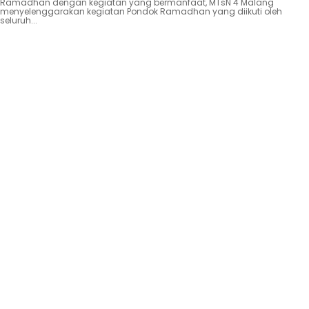
Ramadhan dengan kegiatan yang bermanfaat, MTsN 4 Malang
menyelenggarakan kegiatan Pondok Ramadhan yang diikuti oleh
seluruh...