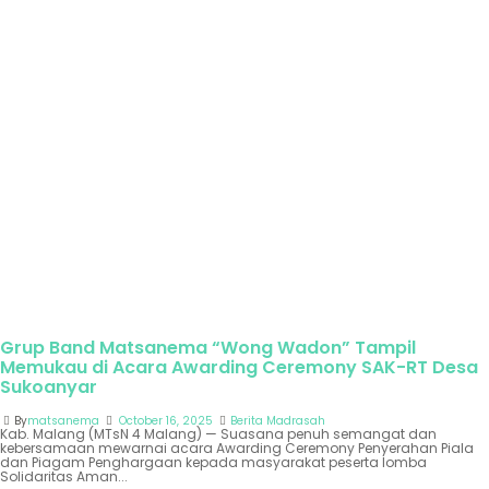
Grup Band Matsanema “Wong Wadon” Tampil
Memukau di Acara Awarding Ceremony SAK-RT Desa
Sukoanyar
By
matsanema
October 16, 2025
Berita Madrasah
Kab. Malang (MTsN 4 Malang) — Suasana penuh semangat dan
kebersamaan mewarnai acara Awarding Ceremony Penyerahan Piala
dan Piagam Penghargaan kepada masyarakat peserta lomba
Solidaritas Aman...