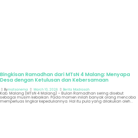
Bingkisan Ramadhan dari MTsN 4 Malang: Menyapa
Desa dengan Ketulusan dan Kebersamaan
By
matsanema
March 10, 2026
Berita Madrasah
Kab. Malang (MTsN 4 Malang) – Bulan Ramadhan sering disebut
sebagai musim kebaikan. Pada momen inilah banyak orang mencoba
memperluas lingkar kepeduliannya. Hal itu pula yang dilakukan oleh...