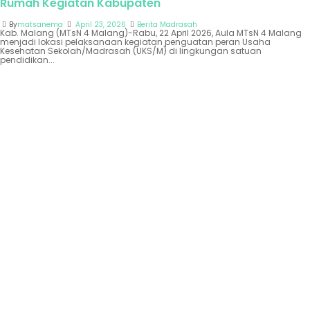
Rumah Kegiatan Kabupaten
By
matsanema
April 23, 2026
Berita Madrasah
Kab. Malang (MTsN 4 Malang)-Rabu, 22 April 2026, Aula MTsN 4 Malang
menjadi lokasi pelaksanaan kegiatan penguatan peran Usaha
Kesehatan Sekolah/Madrasah (UKS/M) di lingkungan satuan
pendidikan...