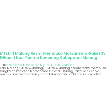
MTsN 4 Malang Resmi Membuka Matsanema Galeri 33,
Dihadiri Kasi Penma Kemenag Kabupaten Malang
By
matsanema
December 15, 2025
Berita Madrasah
Kab. Malang (MTsN 4 Malang) – MTsN 4 Malang secara resmi membuka
rangkaian kegiatan Matsanema Galeri 33: Ruang Rasa Jejak Karya
melalui apel pembukaan yang dilaksanakan pada hari ini. Kegiatan...