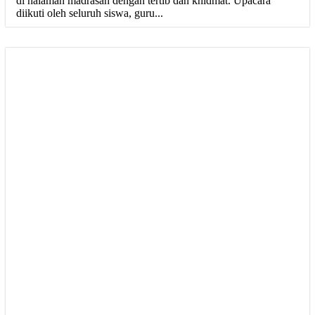
di halaman madrasah dengan tertib dan khidmat. Upacara
diikuti oleh seluruh siswa, guru...