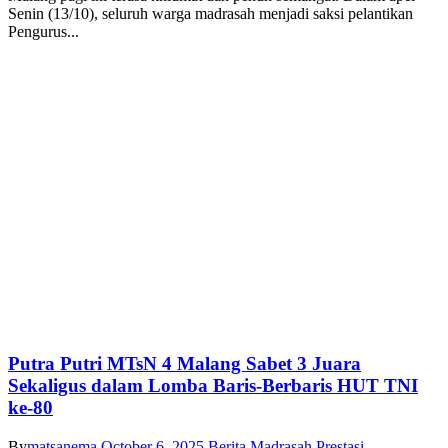
Senin (13/10), seluruh warga madrasah menjadi saksi pelantikan
Pengurus...
Putra Putri MTsN 4 Malang Sabet 3 Juara
Sekaligus dalam Lomba Baris-Berbaris HUT TNI
ke-80
By
matsanema
October 6, 2025
Berita Madrasah
,
Prestasi